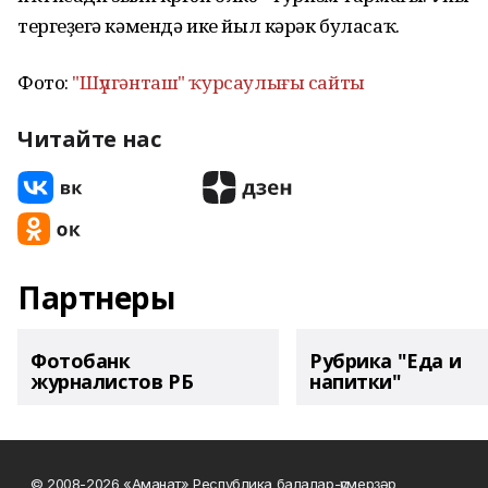
тергеҙеүгә кәмендә ике йыл кәрәк буласаҡ.
Фото:
"Шүлгәнташ" ҡурсаулығы сайты
Читайте нас
Партнеры
Фотобанк
Рубрика "Еда и
журналистов РБ
напитки"
© 2008-2026 «Аманат» Республика балалар-үҫмерҙәр