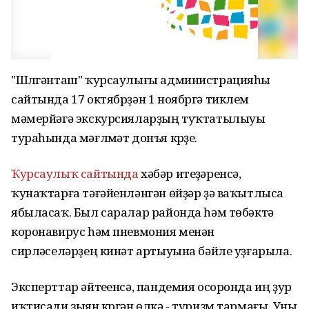
"Шүлгәнташ" ҡурсаулығы администрацияһы
сайтында 17 октябрҙән 1 ноябргә тиклем
мәмерйәгә экскурсияларҙың туҡтатылыуы
тураһында мәғлүмәт донъя күрҙе.
Ҡурсаулыҡ сайтында
хәбәр итеүҙәренсә,
ҡунаҡтарға тәғәйенләнгән өйҙәр ҙә ваҡытлыса
ябыласаҡ. Был саралар районда һәм төбәктә
коронавирус һәм пневмония менән
сирләүселәрҙең кинәт артыуына бәйле уҙғарыла.
Эксперттар әйтеүенсә, пандемия осоронда иң ҙур
иҡтисади зыян күргән өлкә - туризм тармағы. Уны