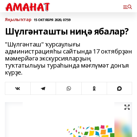
Яңылыҡтар
15 ОКТЯБРЯ 2020, 07:59
Шүлгәнташты ниңә ябалар?
"Шүлгәнташ" ҡурсаулығы
администрацияһы сайтында 17 октябрҙән
мәмерйәгә экскурсияларҙың
туҡтатылыуы тураһында мәғлүмәт донъя
күрҙе.