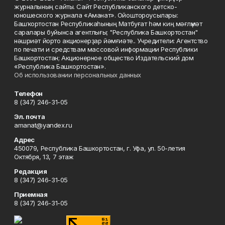
журналының сайты. Сайт Республиканского детско-
юношеского журнала «Аманат». Ойоштороусылары:
Башҡортостан Республикаһының Матбуғат һәм киң мәғлүмәт
саралары буйынса агентлығы; "Республика Башкортостан"
нәшриәт йорто акционерҙар йәмғиәте.. Учредители: Агентство
по печати и средствам массовой информации Республики
Башкортостан; Акционерное общество Издательский дом
«Республика Башкортостан».
Об использовании персональных данных
Телефон
8 (347) 246-31-05
Эл. почта
amanat@yandex.ru
Адрес
450079, Республика Башкортостан, г. Уфа, ул. 50-летия
Октября, 13, 7 этаж
Редакция
8 (347) 246-31-05
Приемная
8 (347) 246-31-05