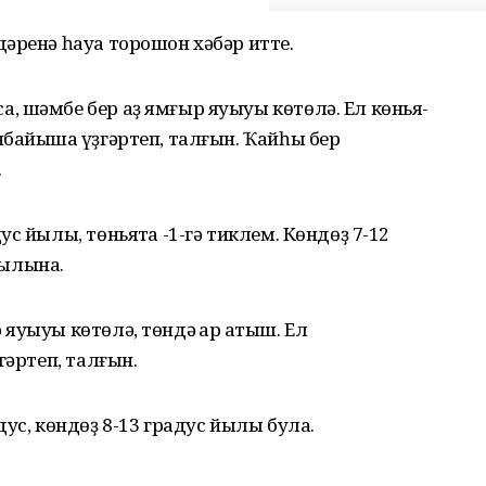
әренә һауа торошон хәбәр итте.
 шәмбе бер аҙ ямғыр яуыуы көтөлә. Ел көньяҡ-
байышҡа үҙгәртеп, талғын. Ҡайһы бер
.
с йылы, төньяҡта -1-гә тиклем. Көндөҙ 7-12
 йылына.
уыуы көтөлә, төндә ҡар ҡатыш. Ел
гәртеп, талғын.
ус, көндөҙ 8-13 градус йылы була.