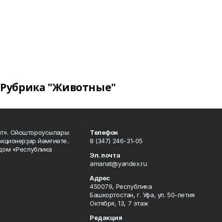
Рубрика "Животные"
ат». Ойоштороусылары:
Телефон
кционерҙар йәмғиәте..
8 (347) 246-31-05
 дом «Республика
Эл. почта
amanat@yandex.ru
Адрес
450079, Республика
Башкортостан, г. Уфа, ул. 50-летия
Октября, 13, 7 этаж
Редакция