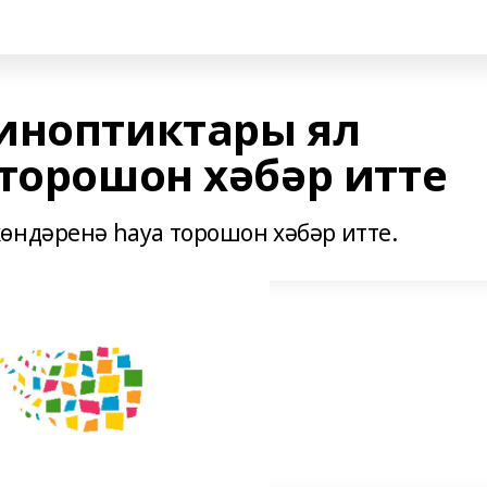
иноптиктары ял
торошон хәбәр итте
өндәренә һауа торошон хәбәр итте.