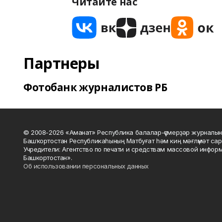
Читайте нас
Партнеры
Фотобанк журналистов РБ
© 2008-2026 «Аманат» Республика балалар-үҫмерҙәр журналын
Башҡортостан Республикаһының Матбуғат һәм киң мәғлүмәт сар
Учредители: Агентство по печати и средствам массовой инфор
Башкортостан».
Об использовании персональных данных