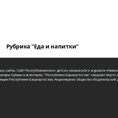
Рубрика "Еда и напитки"
ың сайты. Сайт Республиканского детско-юношеского журнала «Аман
алары буйынса агентлығы; "Республика Башкортостан" нәшриәт йорто а
мации Республики Башкортостан; Акционерное общество Издательский