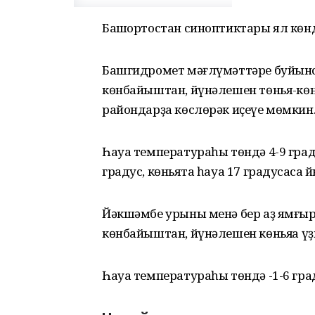
Башҡортостан синоптиктары ял көнд
Башгидромет мәғлүмәттәре буйынса,
көнбайыштан, йүнәлешен төньяҡ-көн
райондарҙа көслөрәк иҫеүе мөмкин
Һауа температураһы төндә 4-9 граду
градус, көньяҡта һауа 17 градусҡаса
Йәкшәмбе урыны менә бер аҙ ямғыр я
көнбайыштан, йүнәлешен көньяҡҡа үҙ
Һауа температураһы төндә -1-6 град