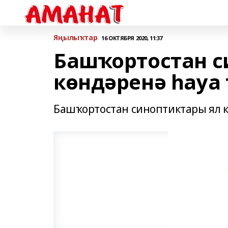
Яңылыҡтар
16 ОКТЯБРЯ 2020, 11:37
Башҡортостан с
көндәренә һауа 
Башҡортостан синоптиктары ял к