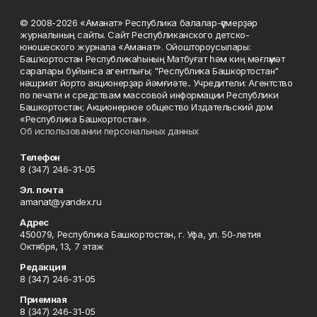
© 2008-2026 «Аманат» Республика балалар-үҫмерҙәр
журналының сайты. Сайт Республиканского детско-
юношеского журнала «Аманат». Ойоштороусылары:
Башҡортостан Республикаһының Матбуғат һәм киң мәғлүмәт
саралары буйынса агентлығы; "Республика Башкортостан"
нәшриәт йорто акционерҙар йәмғиәте.. Учредители: Агентство
по печати и средствам массовой информации Республики
Башкортостан; Акционерное общество Издательский дом
«Республика Башкортостан».
Об использовании персональных данных
Телефон
8 (347) 246-31-05
Эл. почта
amanat@yandex.ru
Адрес
450079, Республика Башкортостан, г. Уфа, ул. 50-летия
Октября, 13, 7 этаж
Редакция
8 (347) 246-31-05
Приемная
8 (347) 246-31-05