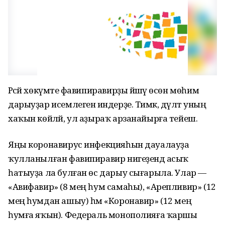
Рәсәй хөкүмәте фавипиравирҙы йәшәү өсөн мөһим
дарыуҙар исемлегенә индерҙе. Тимәк, дәүләт уның
хаҡын көйләй, ул аҙыраҡ арзанайырға тейеш.
Яңы коронавирус инфекцияһын дауалауҙа
ҡулланылған фавипиравир нигеҙендә асыҡ
һатыуҙа ла булған өс дарыу сығарыла. Улар —
«Авифавир» (8 мең һум самаһы), «Арепливир» (12
мең һумдан ашыу) һәм «Коронавир» (12 мең
һумға яҡын). Федераль монополияға ҡаршы