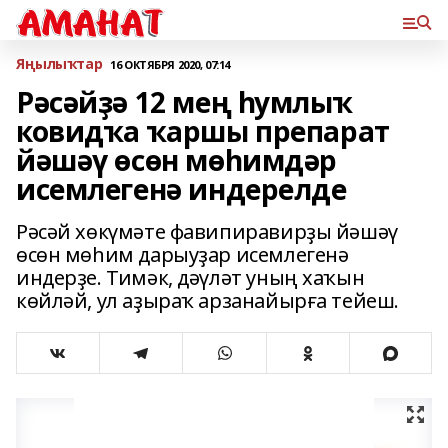
Яңылыҡтар
16 ОКТЯБРЯ 2020, 07:14
Рәсәйҙә 12 мең һумлыҡ
ковидҡа ҡаршы препарат
йәшәү өсөн мөһимдәр
исемлегенә индерелде
Рәсәй хөкүмәте фавипиравирҙы йәшәү
өсөн мөһим дарыуҙар исемлегенә
индерҙе. Тимәк, дәүләт уның хаҡын
көйләй, ул аҙыраҡ арзанайырға тейеш.