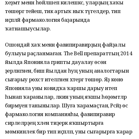
хеҙмәт менән һөйләшеп килешкәс, уларҙың хаҡы
төшөргә тейеш, тик артыҡ ныҡ түгелдер, тип
иҫәпләй фармакология баҙарында
ҡатнашыусылар.
Ошондай хаҡ менән фавипиравирҙың файҙалы
булыуы раҫланмаған. The Bell препараттың 2014
йылда Японияла грипты дауалау өсөн
әҙерләнгәнен, биш йылдан һуң уның аналогтарын
сығарыу рөхсәт ителгәнен хәтергә төшөрә. Яҙ көнө
Японияла уны ковидҡа ҡаршы дарыу итеп
һынап ҡаранылар, ләкин уның яҡшы һөҙөмтәләр
бирмәүен танынылар. Шуға ҡарамаҫтан, Рәсәйҙә өс
фармакология компанияһы, фавипиравир
сирлеләрҙең хәлен тиҙерәк яҡшыртырға
мөмкинлек бирә тип иҫәпләп, уны сығарырға ҡарар