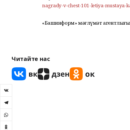
nagrady-v-chest-101-letiya-mustaya-k
«Башинформ» мәғлүмәт агентлығы
Читайте нас