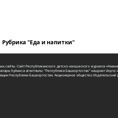
Рубрика "Еда и напитки"
ың сайты. Сайт Республиканского детско-юношеского журнала «Аман
алары буйынса агентлығы; "Республика Башкортостан" нәшриәт йорто а
мации Республики Башкортостан; Акционерное общество Издательский