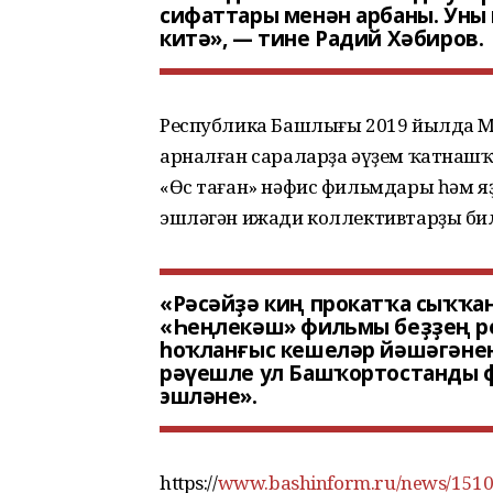
сифаттары менән арбаны. Уны
китә», — тине Радий Хәбиров.
Республика Башлығы 2019 йылда М
арналған сараларҙа әүҙем ҡатнашҡ
«Өс таған» нәфис фильмдары һәм яҙ
эшләгән ижади коллективтарҙы бил
«Рәсәйҙә киң прокатҡа сыҡҡа
«Һеңлекәш» фильмы беҙҙең ре
һоҡланғыс кешеләр йәшәгәнен 
рәүешле ул Башҡортостанды ф
эшләне».
https://
www.bashinform.ru/news/15100