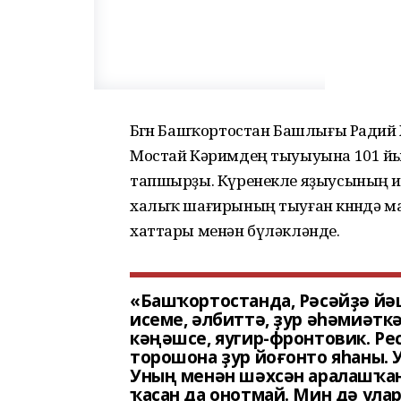
Бөгөн Башҡортостан Башлығы Ради
Мостай Кәримдең тыуыуына 101 й
тапшырҙы. Күренекле яҙыусының ис
халыҡ шағирының тыуған көнөндә м
хаттары менән бүләкләнде.
«Башҡортостанда, Рәсәйҙә йә
исеме, әлбиттә, ҙур әһәмиәткә
кәңәшсе, яугир-фронтовик. Р
торошона ҙур йоғонто яһаны. У
Уның менән шәхсән аралашҡан
ҡасан да онотмай. Мин дә ула