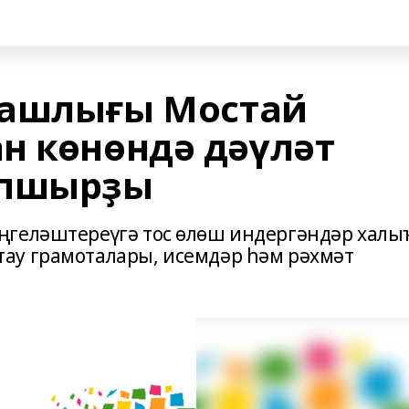
Башлығы Мостай
н көнөндә дәүләт
апшырҙы
ңгеләштереүгә тос өлөш индергәндәр халы
ау грамоталары, исемдәр һәм рәхмәт