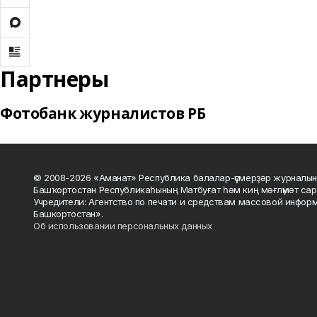
Партнеры
Фотобанк журналистов РБ
© 2008-2026 «Аманат» Республика балалар-үҫмерҙәр журналын
Башҡортостан Республикаһының Матбуғат һәм киң мәғлүмәт сар
Учредители: Агентство по печати и средствам массовой инфор
Башкортостан».
Об использовании персональных данных