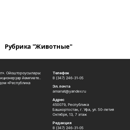
Рубрика "Животные"
ат». Ойоштороусылары:
Телефон
кционерҙар йәмғиәте..
8 (347) 246-31-05
 дом «Республика
Эл. почта
amanat@yandex.ru
Адрес
450079, Республика
Башкортостан, г. Уфа, ул. 50-летия
Октября, 13, 7 этаж
Редакция
8 (347) 246-31-05