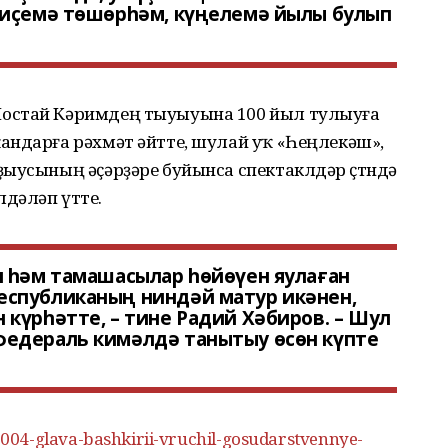
 иҫемә төшөрһәм, күңелемә йылы булып
остай Кәримдең тыуыуына 100 йыл тулыуға
андарға рәхмәт әйтте, шулай уҡ «Һеңлекәш»,
ыусының әҫәрҙәре буйынса спектаклдәр өҫтөндә
дәләп үтте.
н һәм тамашасылар һөйөүен яулаған
спубликаның ниндәй матур икәнен,
күрһәтте, – тине Радий Хәбиров. – Шул
едераль кимәлдә танытыу өсөн күпте
04-glava-bashkirii-vruchil-gosudarstvennye-