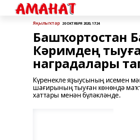
Яңылыҡтар
20 ОКТЯБРЯ 2020, 17:24
Башҡортостан 
Кәримдең тыуға
наградалары т
Күренекле яҙыусының исемен мә
шағирының тыуған көнөндә маҡт
хаттары менән бүләкләнде.