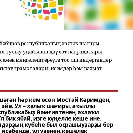
й Хәбиров республиканың халыҡ шағиры
ыл тулыу уңайынан дәүләт наградалары
емен мәңгеләштереүгә тос өлөш индергәндәр
аҡтау грамоталары, исемдәр һәм рәхмәт
шәгән һәр кем өсөн Мостай Кәримдең
 эйә. Ул – халыҡ шағиры, аҡыллы
еспубликабыҙ йәмғиәтенең әхләҡи
л бик ябай, изге күңелле кеше ине.
дарҙың күбеһе был осрашыуҙарҙы бер
р иҫәбендә, ул үҙенең кешелек