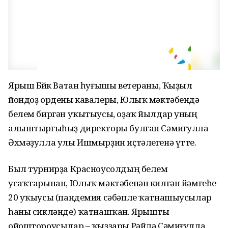
Ярыш Бөйөк Ватан һуғышы ветераны, Ҡыҙыл
йондоҙ ордены кавалеры, Юлыҡ мәктәбендә
белем биргән уҡытыусы, оҙаҡ йылдар уның
алыштырғыһыҙ директоры булған Сәмиғулла
Әхмәҙулла улы Ишмырҙин иҫтәлегенә үтте.
Был турнирҙа Красноусолдың белем
усаҡтарынан, Юлыҡ мәктәбенән килгән йәмғеһе
20 уҡыусы (пандемия сәбәпле ҡатнашыусылар
һаны сикләнде) ҡатнашҡан. Ярышты
ойоштороусылар – ҡыҙҙары Рәйлә Сәмиғулла