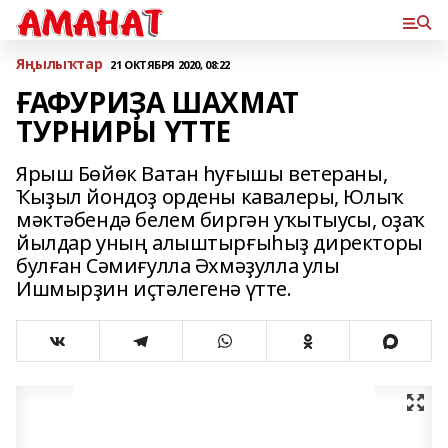
Яңылыҡтар
21 ОКТЯБРЯ 2020, 08:22
ҒАФУРИҘА ШАХМАТ
ТУРНИРЫ ҮТТЕ
Ярыш Бөйөк Ватан һуғышы ветераны,
Ҡыҙыл йондоҙ ордены кавалеры, Юлыҡ
мәктәбендә белем биргән уҡытыусы, оҙаҡ
йылдар уның алыштырғыһыҙ директоры
булған Сәмиғулла Әхмәҙулла улы
Ишмырҙин иҫтәлегенә үтте.