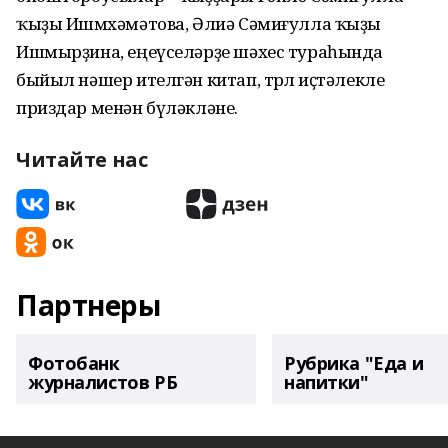
ҡыҙы Ишмөхәмәтова, Әлиә Сәмиғулла ҡыҙы
Ишмырҙина, еңеүселәрҙе шәхес тураһында
быйыл нәшер ителгән китап, төрлө иҫтәлекле
приздар менән бүләкләне.
Читайте нас
Партнеры
Фотобанк
Рубрика "Еда и
журналистов РБ
напитки"