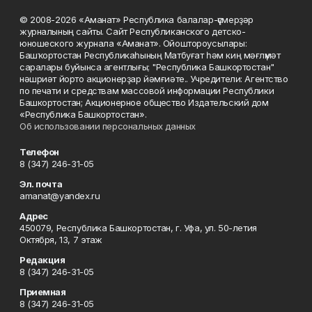
© 2008-2026 «Аманат» Республика балалар-үҫмерҙәр
журналының сайты. Сайт Республиканского детско-
юношеского журнала «Аманат». Ойоштороусылары:
Башҡортостан Республикаһының Матбуғат һәм киң мәғлүмәт
саралары буйынса агентлығы; "Республика Башкортостан"
нәшриәт йорто акционерҙар йәмғиәте.. Учредители: Агентство
по печати и средствам массовой информации Республики
Башкортостан; Акционерное общество Издательский дом
«Республика Башкортостан».
Об использовании персональных данных
Телефон
8 (347) 246-31-05
Эл. почта
amanat@yandex.ru
Адрес
450079, Республика Башкортостан, г. Уфа, ул. 50-летия
Октября, 13, 7 этаж
Редакция
8 (347) 246-31-05
Приемная
8 (347) 246-31-05