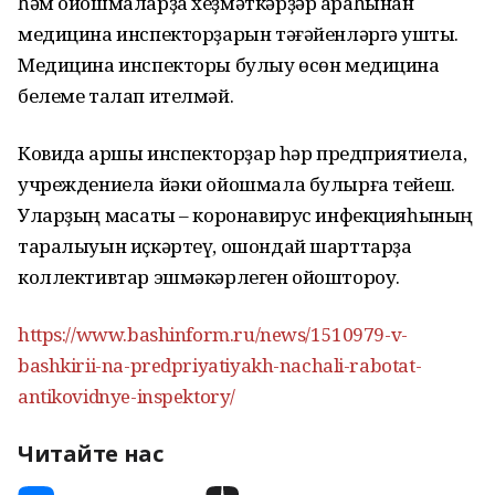
һәм ойошмаларҙа хеҙмәткәрҙәр араһынан
медицина инспекторҙарын тәғәйенләргә ҡушты.
Медицина инспекторы булыу өсөн медицина
белеме талап ителмәй.
Ковидҡа ҡаршы инспекторҙар һәр предприятиела,
учреждениела йәки ойошмала булырға тейеш.
Уларҙың маҡсаты – коронавирус инфекцияһының
таралыуын иҫкәртеү, ошондай шарттарҙа
коллективтар эшмәкәрлеген ойоштороу.
https://www.bashinform.ru/news/1510979-v-
bashkirii-na-predpriyatiyakh-nachali-rabotat-
antikovidnye-inspektory/
Читайте нас