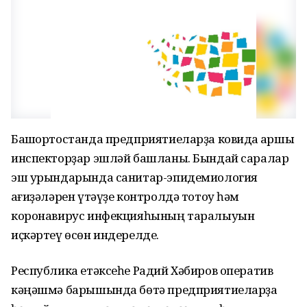
Башҡортостанда предприятиеларҙа ковидҡа ҡаршы
инспекторҙар эшләй башланы. Бындай саралар
эш урындарында санитар-эпидемиология
ҡағиҙәләрен үтәүҙе контролдә тотоу һәм
коронавирус инфекцияһының таралыуын
иҫкәртеү өсөн индерелде.
Республика етәксеһе Радий Хәбиров оператив
кәңәшмә барышында бөтә предприятиеларҙа