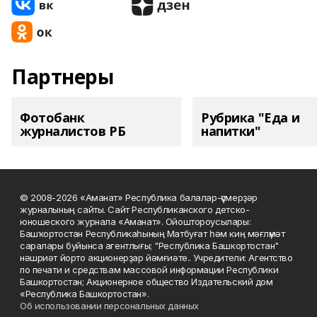
Партнеры
Фотобанк
Рубрика "Еда и
журналистов РБ
напитки"
© 2008-2026 «Аманат» Республика балалар-үҫмерҙәр
журналының сайты. Сайт Республиканского детско-
юношеского журнала «Аманат». Ойоштороусылары:
Башҡортостан Республикаһының Матбуғат һәм киң мәғлүмәт
саралары буйынса агентлығы; "Республика Башкортостан"
нәшриәт йорто акционерҙар йәмғиәте.. Учредители: Агентство
по печати и средствам массовой информации Республики
Башкортостан; Акционерное общество Издательский дом
«Республика Башкортостан».
Об использовании персональных данных