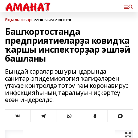
Яңылыҡтар
22 ОКТЯБРЯ 2020, 07:38
Башҡортостанда
предприятиеларҙа ковидҡа
ҡаршы инспекторҙар эшләй
башланы
Бындай саралар эш урындарында
санитар-эпидемиология ҡағиҙәләрен
үтәүҙе контролдә тотоу һәм коронавирус
инфекцияһының таралыуын иҫкәртеү
өсөн индерелде.