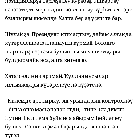
позицияларҙа тергеҙелеү күрəбеҙ. Эшкəртеү
сəнəғəте, тимер юлдан йөк ташыу күрһəткестəре
былтырғы кимəлдə. Хатта бер аҙ үҫеш тə бар.
Шулай ҙа, Президент иҡтисадтың, дөйөм алғанда,
күтəрелешкə юлланыуын күрмəй. Бөгөнгө
шарттарҙа өҫтəмə булышлыҡ механизмдары
булдырмайынса, алға китеш юҡ.
Хаҡтар əллə ни артмай. Ҡулланыусылар
ихтыяждары күтəрелеүе лə күҙəтелə.
- Килемде арттырыу, эш урындарын контроллəү
– бына ошо мəсьəлəлəр етди, - тине Владимир
Путин. Был тема буйынса айырым һөйлəшеү
буласаҡ. Сөнки хеҙмəт баҙарында эш шəптəн
түгел.