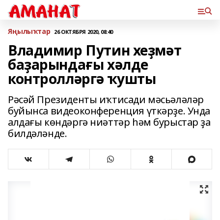
Яңылыҡтар
26 ОКТЯБРЯ 2020, 08:40
Владимир Путин хеҙмəт
баҙарындағы хəлде
контроллəргə ҡушты
Рəсəй Президенты иҡтисади мəсьəлəлəр
буйынса видеоконференция үткəрҙе. Унда
алдағы көндəргə ниəттəр һəм бурыстар ҙа
билдəлəнде.