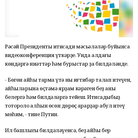
Рəсəй Президенты иҡтисади мəсьəлəлəр буйынса
видеоконференция үткəрҙе. Унда алдағы
көндəргə ниəттəр һəм бурыстар ҙа билдəлəнде.
- Бөгөн ҡайһы тармаҡ үтə ныҡ иғтибар талап итеүен,
ҡайһыларына өҫтəмə ярҙам кəрəген беҙ аныҡ
белергə һəм билдəлəргə тейеш. Иҡтисадыбыҙ
тотороҡло ҡалһын өсөн дөрөҫ ҡарарҙар ҡабул итеү
мөһим, - тине Путин.
Ил башлығы билдəлəүенсə, беҙ ҡайһы бер