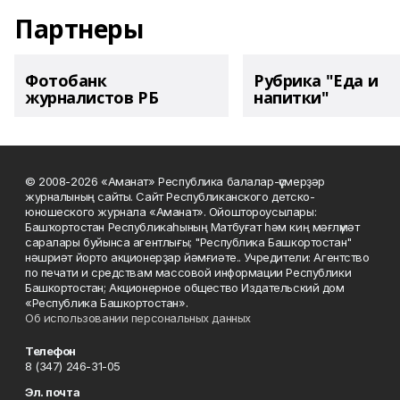
Партнеры
Фотобанк
Рубрика "Еда и
журналистов РБ
напитки"
© 2008-2026 «Аманат» Республика балалар-үҫмерҙәр
журналының сайты. Сайт Республиканского детско-
юношеского журнала «Аманат». Ойоштороусылары:
Башҡортостан Республикаһының Матбуғат һәм киң мәғлүмәт
саралары буйынса агентлығы; "Республика Башкортостан"
нәшриәт йорто акционерҙар йәмғиәте.. Учредители: Агентство
по печати и средствам массовой информации Республики
Башкортостан; Акционерное общество Издательский дом
«Республика Башкортостан».
Об использовании персональных данных
Телефон
8 (347) 246-31-05
Эл. почта