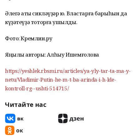
Əлегə ҡаты сиклəүҙəр юҡ. Властарға барыһын да
күҙəтеүҙə тоторға ҡушылды.
Фото: Кремлин.ру
Яңылыҡ авторы: Алһыу Ишемғолова
https://yeshlek.rbsmi.ru/articles/ya-yly-tar-ta-ma-y-
netu/Vladimir-Putin-he-m-t-ba-arinda-i-h-lde-
kontroll-rg--ushti-514715/
Читайте нас