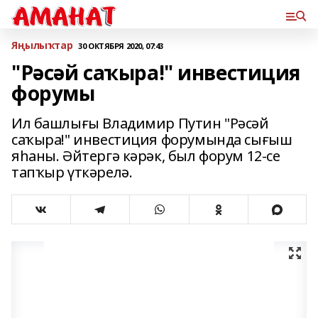
Яңылыҡтар
30 ОКТЯБРЯ 2020, 07:43
"Рәсәй саҡыра!" инвестиция
форумы
Ил башлығы Владимир Путин "Рәсәй
саҡыра!" инвестиция форумында сығыш
яһаны. Әйтергә кәрәк, был форум 12-се
тапҡыр үткәрелә.