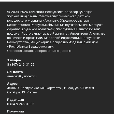
© 2008-2026 «Аманат» Республика балалар-үҫмерҙәр
журналының сайты. Сайт Республиканского детско-
юношеского журнала «Аманат». Ойоштороусылары:
Башҡортостан Республикаһының Матбуғат һәм киң мәғлүмәт
саралары буйынса агентлығы; "Республика Башкортостан"
нәшриәт йорто акционерҙар йәмғиәте.. Учредители: Агентство
по печати и средствам массовой информации Республики
Башкортостан; Акционерное общество Издательский дом
«Республика Башкортостан».
Об использовании персональных данных
Телефон
8 (347) 246-31-05
Эл. почта
amanat@yandex.ru
Адрес
450079, Республика Башкортостан, г. Уфа, ул. 50-летия
Октября, 13, 7 этаж
Редакция
8 (347) 246-31-05
Приемная