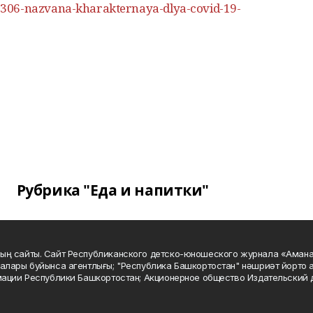
306-nazvana-kharakternaya-dlya-covid-19-
Рубрика "Еда и напитки"
ың сайты. Сайт Республиканского детско-юношеского журнала «Аман
алары буйынса агентлығы; "Республика Башкортостан" нәшриәт йорто а
мации Республики Башкортостан; Акционерное общество Издательский