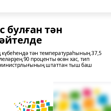
с булған тән
әйтелде
 күбеһендә тән температураһының 37,5
леләрҙең 90 проценты өсөн хас, тип
у министрлығының штаттан тыш баш