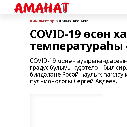
Яңылыҡтар
5 НОЯБРЯ 2020, 14:37
COVID-19 өсөн ха
температураһы 
COVID-19 менән ауырығандарҙың
градус булыуы күҙәтелә – был сир
билдәләне Рәсәй Һаулыҡ һаҡла
пульмонологы Сергей Авдеев.