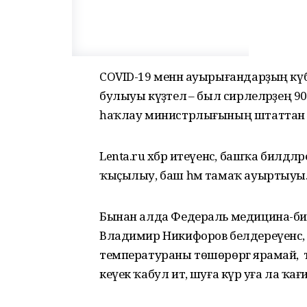
COVID-19 менән ауырығандарҙың күб
булыуы күҙәтелә – был сирлеләрҙең 90
һаҡлау министрлығының штаттан т
Lenta.ru хәбәр итеүенсә, башҡа билдәл
ҡыҫылыу, баш һәм тамаҡ ауыртыуы
Бынан алда Федераль медицина-б
Владимир Никифоров белдереүенсә, CO
температураны төшөрөргә ярамай, ә т
кеүек ҡабул итә, шуға күрә уға ла ҡағи