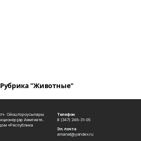
Рубрика "Животные"
ат». Ойоштороусылары:
Телефон
кционерҙар йәмғиәте..
8 (347) 246-31-05
 дом «Республика
Эл. почта
amanat@yandex.ru