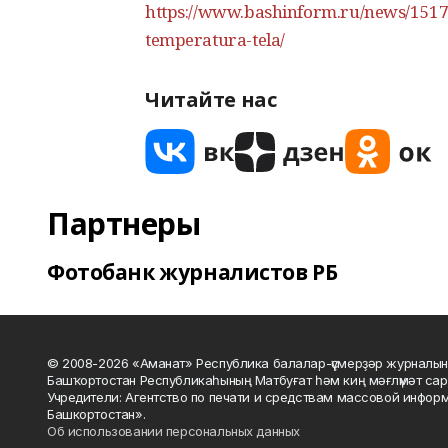
https://www.bashinform.ru/news/1517
temperatura-tela/
Читайте нас
Партнеры
Фотобанк журналистов РБ
© 2008-2026 «Аманат» Республика балалар-үҫмерҙәр журналын
Башҡортостан Республикаһының Матбуғат һәм киң мәғлүмәт сар
Учредители: Агентство по печати и средствам массовой инфор
Башкортостан».
Об использовании персональных данных