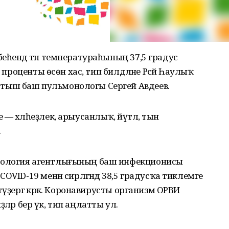
еһендә тән температураһының 37,5 градус
 проценты өсөн хас, тип билдәләне Рәсәй Һаулыҡ
ыш баш пульмонологы Сергей Авдеев.
әре — хәлһеҙлек, арыусанлыҡ, йүтәл, тын
.
иология агентлығының баш инфекционисы
VID-19 менән сирләгәндә 38,5 градусҡа тиклемге
үҙергә кәрәк. Коронавирусты организм ОРВИ
ҙәләр бер үк, тип аңлатты ул.