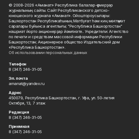
© 2008-2026 «Аманат» Республика балалар-үҫмерҙәр
журналының сайты. Сайт Республиканского детско-
юношеского журнала «Аманат». Ойоштороусылары:
Башҡортостан Республикаһының Матбуғат һәм киң мәғлүмәт
саралары буйынса агентлығы; "Республика Башкортостан"
нәшриәт йорто акционерҙар йәмғиәте.. Учредители: Агентство
по печати и средствам массовой информации Республики
Башкортостан; Акционерное общество Издательский дом
«Республика Башкортостан».
Об использовании персональных данных
Телефон
8 (347) 246-31-05
Эл. почта
amanat@yandex.ru
Адрес
450079, Республика Башкортостан, г. Уфа, ул. 50-летия
Октября, 13, 7 этаж
Редакция
8 (347) 246-31-05
Приемная
8 (347) 246-31-05