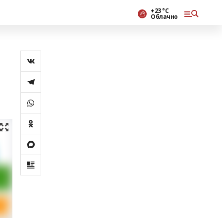
+23 °С
Облачно
м