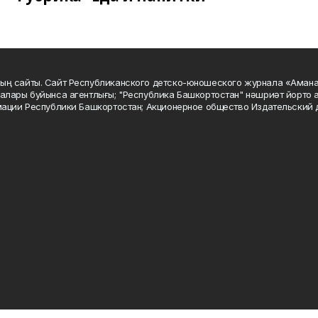
ың сайты. Сайт Республиканского детско-юношеского журнала «Аман
алары буйынса агентлығы; "Республика Башкортостан" нәшриәт йорто а
мации Республики Башкортостан; Акционерное общество Издательский