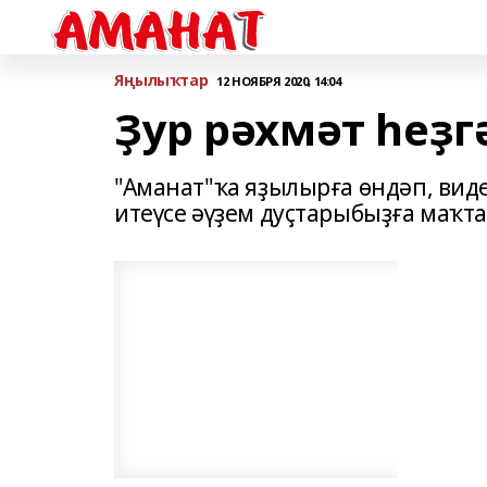
Яңылыҡтар
12 НОЯБРЯ 2020, 14:04
Ҙур рәхмәт һеҙгә
"Аманат"ҡа яҙылырға өндәп, вид
итеүсе әүҙем дуҫтарыбыҙға маҡт