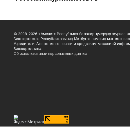
© 2008-2026 «Аманат» Республика балалар-үҫмерҙәр журналын
Башҡортостан Республикаһының Матбуғат һәм киң мәғлүмәт сар
Учредители: Агентство по печати и средствам массовой инфор
Башкортостан».
Об использовании персональных данных