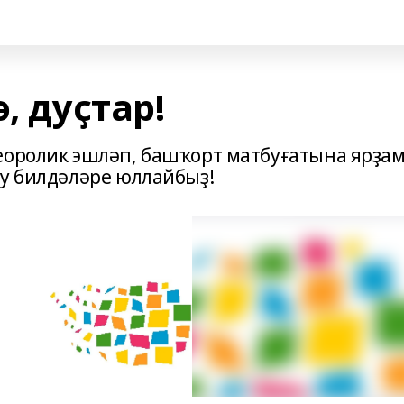
, дуҫтар!
еоролик эшләп, башҡорт матбуғатына ярҙа
ау билдәләре юллайбыҙ!