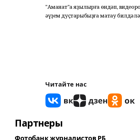
"Аманат"ҡа яҙылырға өндәп, видеор
әүҙем дуҫтарыбыҙға маҡтау билдәл
Читайте нас
Партнеры
Фотобанк журналистов РБ