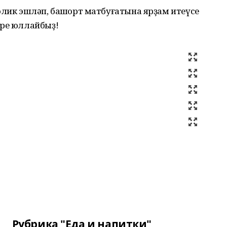
олик эшләп, башҡорт матбуғатына ярҙам итеүсе
әре юллайбыҙ!
Рубрика "Еда и напитки"