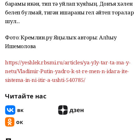
барамы икəн, тип тə уйлап ҡуяһың. Донъя хəлен
белеп булмай, тигəн ишараны гел əйтеп торалар
шул...
Фото: Кремлин.ру Яңылыҡ авторы: Алһыу
Ишемғолова
https://yeshlek.rbsmi.ru/articles/ya-yly-tar-ta-ma-y-
netu/Vladimir-Putin-yadro-k-st-re-men-n-idara-ite-
sistema-in-ni-itir-a-ushti-540785/
Читайте нас