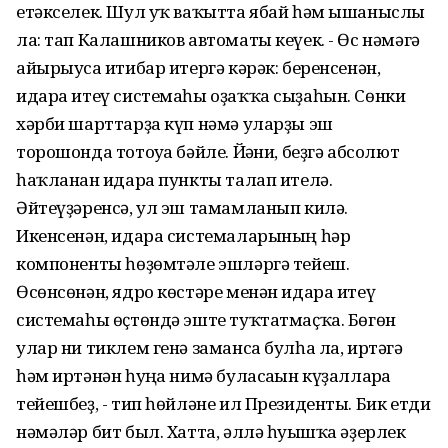
етəкселек. Шул уҡ ваҡытта ябай һəм ышаныслы
ла: тап Калашников автоматы кеүек. - Өс нəмəгə
айырыуса иғтибар итергə кəрəк: беренсенəн,
идара итеү системаһы оҙаҡҡа сыҙаһын. Сөнки
хəрби шарттарҙа күп нəмə уларҙы эш
торошонда тотоуға бəйле. Йəғни, беҙгə абсолют
һаҡланған идара пункты талап ителə.
Əйтеүҙəренсə, ул эш тамамланып килə.
Икенсенəн, идара системаларының һəр
компоненты һөҙөмтəле эшлəргə тейеш.
Өсөнсөнəн, ядро көстəре менəн идара итеү
системаһы өҫтөндə эште туҡтатмаҫҡа. Бөгөн
улар ни тиклем генə заманса булһа ла, иртəгə
һəм иртəнəн һуңға нимə буласағын күҙалларға
тейешбеҙ, - тип һөйлəне ил Президенты. Бик етди
нəмəлəр бит был. Хатта, əллə һуғышҡа əҙерлек