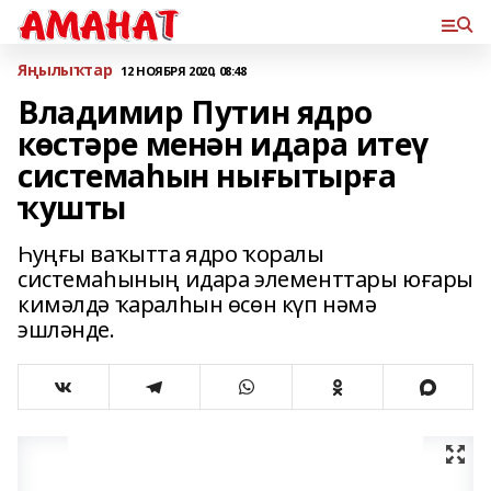
Яңылыҡтар
12 НОЯБРЯ 2020, 08:48
Владимир Путин ядро
көстəре менəн идара итеү
системаһын нығытырға
ҡушты
Һуңғы ваҡытта ядро ҡоралы
системаһының идара элементтары юғары
кимəлдə ҡаралһын өсөн күп нəмə
эшлəнде.