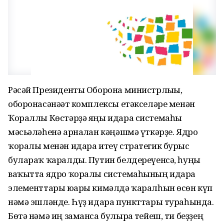
Рəсəй Президенты Оборона министрлығы,
оборонасəнəғəт комплексы етəкселəре менəн
Ҡораллы Көстəрҙə яңы идара системаһы
мəсьəлəһенə арналған кəңəшмə үткəрҙе. Ядро
ҡоралы менəн идара итеү стратегик бурыс
булараҡ ҡаралды. Путин белдереүенсə, һуңғы
ваҡытта ядро ҡоралы системаһының идара
элементтары юғары кимəлдə ҡаралһын өсөн күп
нəмə эшлəнде. Һүҙ идара пункттары тураһында.
Бөтə нəмə иң заманса булырға тейеш, ти беҙҙең