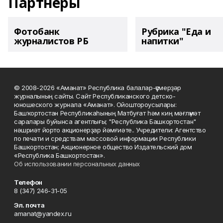
Партнеры
Фотобанк
Рубрика "Еда и
журналистов РБ
напитки"
© 2008-2026 «Аманат» Республика балалар-үҫмерҙәр
журналының сайты. Сайт Республиканского детско-
юношеского журнала «Аманат». Ойоштороусылары:
Башҡортостан Республикаһының Матбуғат һәм киң мәғлүмәт
саралары буйынса агентлығы; "Республика Башкортостан"
нәшриәт йорто акционерҙар йәмғиәте.. Учредители: Агентство
по печати и средствам массовой информации Республики
Башкортостан; Акционерное общество Издательский дом
«Республика Башкортостан».
Об использовании персональных данных
Телефон
8 (347) 246-31-05
Эл. почта
amanat@yandex.ru