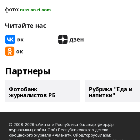
фото:
russian.rt.com
Читайте нас
Партнеры
Фотобанк
Рубрика "Еда и
журналистов РБ
напитки"
© 2008-2026 «Аманат» Республика балалар-үҫмерҙәр
журналының сайты. Сайт Республиканского детско-
юношеского журнала «Аманат». Ойоштороусылары: