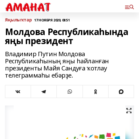
Яңылыҡтар
17 НОЯБРЯ 2020, 08:51
Молдова Республикаһында
яңы президент
Владимир Путин Молдова
Республикаһының яңы һайланған
президенты Майя Сандуға ҡотлау
телеграммаһы ебəрҙе.