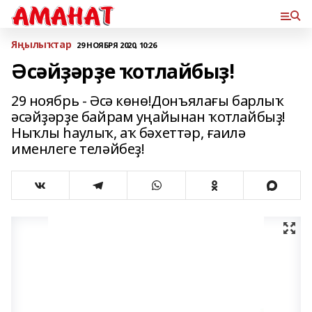
Яңылыҡтар
29 НОЯБРЯ 2020, 10:26
Әсәйҙәрҙе ҡотлайбыҙ!
29 ноябрь - Әсә көнө!Донъялағы барлыҡ
әсәйҙәрҙе байрам уңайынан ҡотлайбыҙ!
Ныҡлы һаулыҡ, аҡ бәхеттәр, ғаилә
именлеге теләйбеҙ!