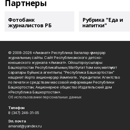
Партнеры
Фотобанк
Рубрика "Еда и
журналистов РБ
напитки"
© 2008-2026 «Аманат» Республика балалар-үҫмерҙәр
журналының сайты. Сайт Республиканского детско-
юношеского журнала «Аманат». Ойоштороусылары:
Башҡортостан Республикаһының Матбуғат һәм киң мәғлүмәт
саралары буйынса агентлығы; "Республика Башкортостан"
нәшриәт йорто акционерҙар йәмғиәте.. Учредители: Агентство
по печати и средствам массовой информации Республики
Башкортостан; Акционерное общество Издательский дом
«Республика Башкортостан».
Об использовании персональных данных
Телефон
8 (347) 246-31-05
Эл. почта
amanat@yandex.ru