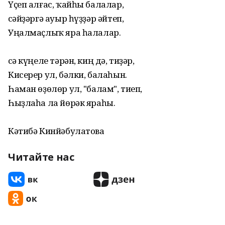
Үҫеп алғас, ҡайһы балалар,
Әсәйҙәргә ауыр һүҙҙәр әйтеп,
Уңалмаҫлыҡ яра һалалар.
Әсә күңеле тәрән, киң дә, тиҙәр,
Кисерер ул, бәлки, балаһын.
Һаман өҙөлөр ул, "балам", тиеп,
Һыҙлаһа ла йөрәк яраһы.
Кәтибә Кинйәбулатова
Читайте нас