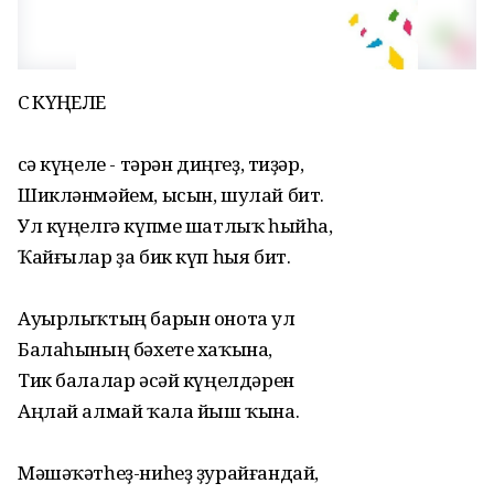
ӘСӘ КҮҢЕЛЕ
Әсә күңеле - тәрән диңгеҙ, тиҙәр,
Шикләнмәйем, ысын, шулай бит.
Ул күңелгә күпме шатлыҡ һыйһа,
Ҡайғылар ҙа бик күп һыя бит.
Ауырлыҡтың барын онота ул
Балаһының бәхете хаҡына,
Тик балалар әсәй күңелдәрен
Аңлай алмай ҡала йыш ҡына.
Мәшәҡәтһеҙ-ниһеҙ ҙурайғандай,