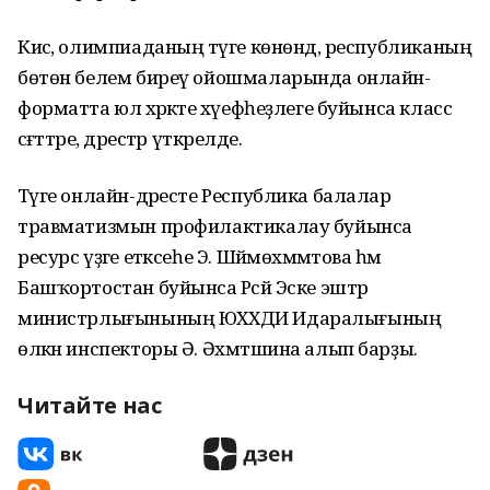
Кисә, олимпиаданың тәүге көнөндә, республиканың
бөтөн белем биреү ойошмаларында онлайн-
форматта юл хәрәкәте хәүефһеҙлеге буйынса класс
сәғәттәре, дәрестәр үткәрелде.
Тәүге онлайн-дәресте Республика балалар
травматизмын профилактикалау буйынса
ресурс үҙәге етәксеһе Э. Шәймөхәммәтова һәм
Башҡортостан буйынса Рәсәй Эске эштәр
министрлығынының ЮХХДИ Идаралығының
өлкән инспекторы Ә. Әхмәтшина алып барҙы.
Читайте нас