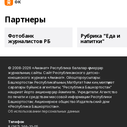
Партнеры
Фотобанк
Рубрика "Еда и
журналистов РБ
напитки"
© 2008-2026 «Аманат» Республика балалар-үҫмерҙәр
журналының сайты. Сайт Республиканского детско-
юношеского журнала «Аманат». Ойоштороусылары:
Башҡортостан Республикаһының Матбуғат һәм киң мәғлүмәт
саралары буйынса агентлығы; "Республика Башкортостан"
нәшриәт йорто акционерҙар йәмғиәте.. Учредители: Агентство
по печати и средствам массовой информации Республики
Башкортостан; Акционерное общество Издательский дом
«Республика Башкортостан».
Об использовании персональных данных
Телефон
8 (347) 246-31-05