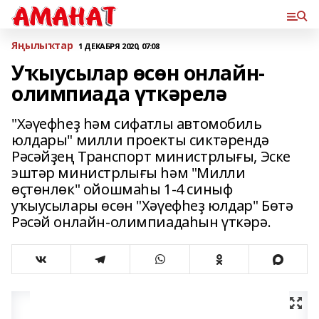
Яңылыҡтар
1 ДЕКАБРЯ 2020, 07:08
Уҡыусылар өсөн онлайн-
олимпиада үткәрелә
"Хәүефһеҙ һәм сифатлы автомобиль
юлдары" милли проекты сиктәрендә
Рәсәйҙең Транспорт министрлығы, Эске
эштәр министрлығы һәм "Милли
өҫтөнлөк" ойошмаһы 1-4 синыф
уҡыусылары өсөн "Хәүефһеҙ юлдар" Бөтә
Рәсәй онлайн-олимпиадаһын үткәрә.