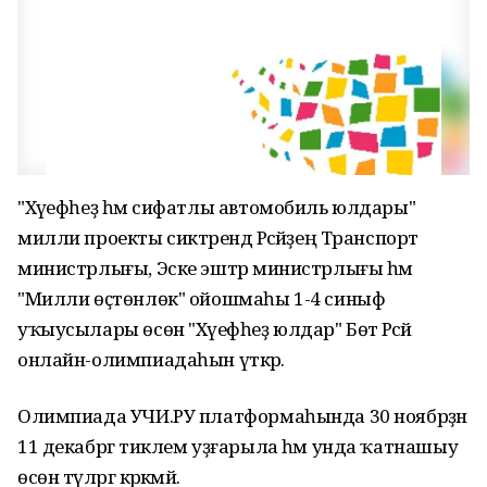
"Хәүефһеҙ һәм сифатлы автомобиль юлдары"
милли проекты сиктәрендә Рәсәйҙең Транспорт
министрлығы, Эске эштәр министрлығы һәм
"Милли өҫтөнлөк" ойошмаһы 1-4 синыф
уҡыусылары өсөн "Хәүефһеҙ юлдар" Бөтә Рәсәй
онлайн-олимпиадаһын үткәрә.
Олимпиада УЧИ.РУ платформаһында 30 ноябрҙән
11 декабргә тиклем уҙғарыла һәм унда ҡатнашыу
өсөн түләргә кәрәкмәй.