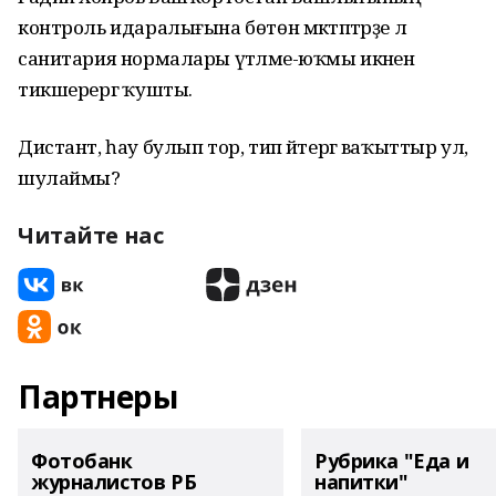
контроль идаралығына бөтөн мәктәптәрҙе лә
санитария нормалары үтәләме-юҡмы икәнен
тикшерергә ҡушты.
Дистант, һау булып тор, тип әйтергә ваҡыттыр ул,
шулаймы?
Читайте нас
Партнеры
Фотобанк
Рубрика "Еда и
журналистов РБ
напитки"