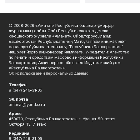
© 2008-2026 «Аманат» Республика балалар-үҫмерҙәр
журналының сайты. Сайт Республиканского детско-
юношеского журнала «Аманат». Ойоштороусылары:
Башҡортостан Республикаһының Матбуғат һәм киң мәғлүмәт
саралары буйынса агентлығы; "Республика Башкортостан"
нәшриәт йорто акционерҙар йәмғиәте.. Учредители: Агентство
по печати и средствам массовой информации Республики
Башкортостан; Акционерное общество Издательский дом
«Республика Башкортостан».
Об использовании персональных данных
Телефон
8 (347) 246-31-05
Эл. почта
amanat@yandex.ru
Адрес
450079, Республика Башкортостан, г. Уфа, ул. 50-летия
Октября, 13, 7 этаж
Редакция
8 (347) 246-31-05