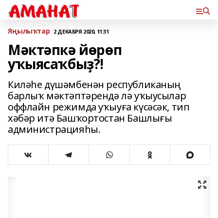
Яңылыҡтар
2 ДЕКАБРЯ 2020, 11:31
Мәктәпкә йөрөп
уҡыясаҡбыҙ?!
Киләһе дүшәмбенән республиканың
барлыҡ мәктәптәрендә лә уҡыусылар
оффлайн режимда уҡыуға күсәсәк, тип
хәбәр итә Башҡортостан Башлығы
администрацияһы.