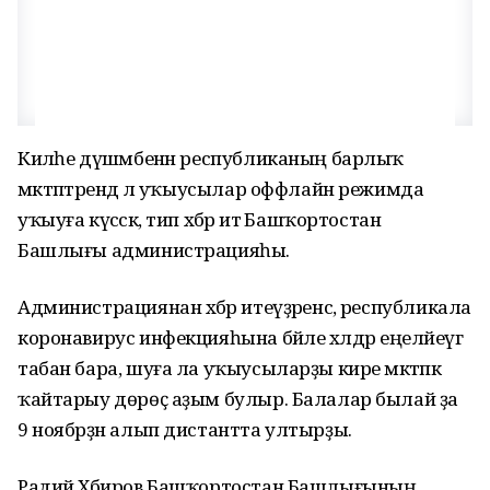
Киләһе дүшәмбенән республиканың барлыҡ
мәктәптәрендә лә уҡыусылар оффлайн режимда
уҡыуға күсәсәк, тип хәбәр итә Башҡортостан
Башлығы администрацияһы.
Администрациянан хәбәр итеүҙәренсә, республикала
коронавирус инфекцияһына бәйле хәлдәр еңеләйеүгә
табан бара, шуға ла уҡыусыларҙы кире мәктәпкә
ҡайтарыу дөрөҫ аҙым булыр. Балалар былай ҙа
9 ноябрҙән алып дистантта ултырҙы.
Радий Хәбиров Башҡортостан Башлығының