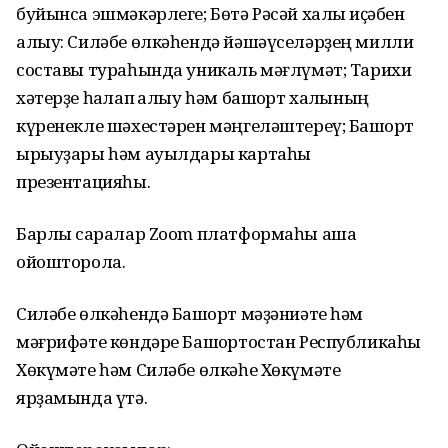
буйынса эшмәкәрлеге; Бөтә Рәсәй халыҡ иҫәбен
алыу: Силәбе өлкәһендә йәшәүселәрҙең милли
составы тураһында уникаль мәғлүмәт; Тарихи
хәтерҙе һаҡлап ҡалыу һәм башҡорт халҡының
күренекле шәхестәрен мәңгеләштереү; Башҡорт
ырыуҙары һәм ауылдары картаһы
презентацияһы.
Барлыҡ саралар Zoom платформаһы аша
ойошторола.
Силәбе өлкәһендә Башҡорт мәҙәниәте һәм
мәғрифәте көндәре Башҡортостан Республикаһы
Хөкүмәте һәм Силәбе өлкәһе Хөкүмәте
ярҙамында үтә.