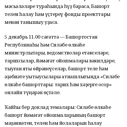
мәсьәләләре тураһында һүҙ барасаҡ, Башҡорт
телен һаҡлау һәм үҫтереү фонды проекттары
менән танышыу уҙасаҡ.
5 декабрь 11.00 сәғәттә — Башҡортостан
Республикаһы һәм Силәбе өлкәһе
министрлыҡтары, ведомстволар етәкселәре,
тарихсылар, йәмәғәт ойошмалары вәкилдәре,
тыуған яҡты өйрәнеүселәр, башҡорт теле һәм
әҙәбиәте уҡытыусылары ҡатнашлығында «Силәбе
өлкәһе башҡорттары: тарих һәм хәҙерге осор»
онлайн түңәрәк өҫтәле.
Ҡайһы бер доклад темалары: Силәбе өлкәһе
башҡорт йәмәғәт ойошмаларының башҡорт
мәҙәниәтен, телен һәм йолаларын һаҡлау