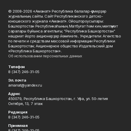
© 2008-2026 «Аманат» Республика балалар-үҫмерҙәр
журналының сайты. Сайт Республиканского детско-
юношеского журнала «Аманат». Ойоштороусылары:
Башҡортостан Республикаһының Матбуғат һәм киң мәғлүмәт
саралары буйынса агентлығы; "Республика Башкортостан"
нәшриәт йорто акционерҙар йәмғиәте.. Учредители: Агентство
по печати и средствам массовой информации Республики
Башкортостан; Акционерное общество Издательский дом
«Республика Башкортостан».
Об использовании персональных данных
Телефон
8 (347) 246-31-05
Эл. почта
amanat@yandex.ru
Адрес
450079, Республика Башкортостан, г. Уфа, ул. 50-летия
Октября, 13, 7 этаж
Редакция
8 (347) 246-31-05
Приемная
8 (347) 246-31-05