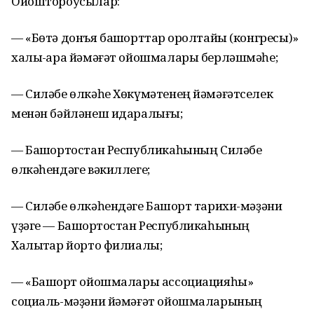
Ойоштороусылар:
— «Бөтә донъя башҡорттар ҡоролтайы (конгресы)»
халыҡ-ара йәмәғәт ойошмалары берләшмәһе;
— Силәбе өлкәһе Хөкүмәтенең йәмәғәтселек
менән бәйләнеш идаралығы;
— Башҡортостан Республикаһының Силәбе
өлкәһендәге вәкиллеге;
— Силәбе өлкәһендәге Башҡорт тарихи-мәҙәни
үҙәге — Башҡортостан Республикаһының
Халыҡтар йорто филиалы;
— «Башҡорт ойошмалары ассоциацияһы»
социаль-мәҙәни йәмәғәт ойошмаларының