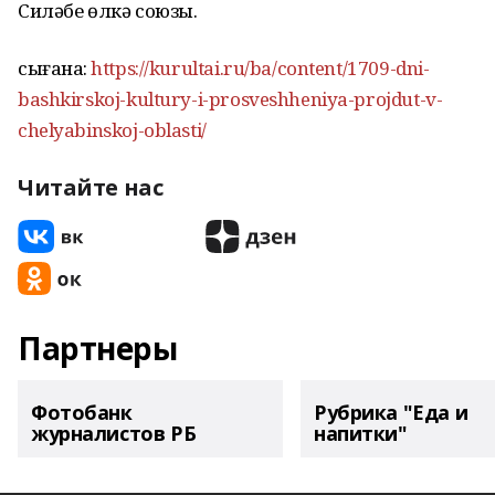
Силәбе өлкә союзы.
сығанаҡ:
https://kurultai.ru/ba/content/1709-dni-
bashkirskoj-kultury-i-prosveshheniya-projdut-v-
chelyabinskoj-oblasti/
Читайте нас
Партнеры
Фотобанк
Рубрика "Еда и
журналистов РБ
напитки"