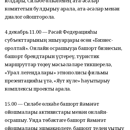
юлдары, Силәбе өлкәһенең ата-әсәләр
комитетын булдырыу ҡарала, ата-әсәләр менән
диалог ойошторола.
4 декабрь 11.00 — Рәсәй Федерацияһы
субъекттарының эшҡыуарҙары өсөн «Бизнес-
ҡоролтай». Онлайн осрашыуҙа башҡорт бизнесын,
башҡорт брендтарын үҫтереү, туристик
маршруттар төҙөү мәсьәләләре тикшерелә,
«Урал легендалары» этнополисы фильмы
презентацияһы үтә, «Яҡут күле» һауыҡтырыу
комплексы проекты ҡарала.
15.00 — Силәбе өлкәһе башҡорт йәмәғәт
ойошмалары активистары менән онлайн-
осрашыу. Унда төбәктәге башҡорт йәмәғәт
ойошмалары эшмәкәрлеге, башҡорт телен уҡытыу