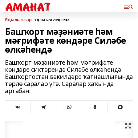
Яңылыҡтар
3 ДЕКАБРЯ 2020, 07:42
Башҡорт мәҙәниәте һәм
мәғрифәте көндәре Силәбе
өлкәһендә
Башҡорт мәҙәниәте һәм мәғрифәте
көндәре сиктәрендә Силәбе өлкәһендә
Башҡортостан вәкилдәре ҡатнашлығында
төрлө саралар үтә. Саралар хаҡында
артабан: