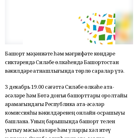
Башҡорт мәҙәниәте һәм мәғрифәте көндәре
сиктәрендә Силәбе өлкәһендә Башҡортостан
вәкилдәре ҡатнашлығында төрлө саралар үтә.
3 декабрь 19.00 сәғәттә Силәбе өлкәһе ата-
әсәләре һәм Бөтә донъя башҡорттары ҡоролтайы
ҡарамағындағы Республика ата-әсәләр
комиссияһы вәкилдәренең онлайн-осрашыуы
башлана. Уның барышында башҡорт телен
уҡытыу мәсьәләләре һәм уларҙы хәл итеү