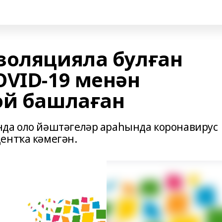
золяцияла булған
OVID-19 менән
әй башлаған
нда оло йәштәгеләр араһында коронавирус
ентҡа кәмегән.