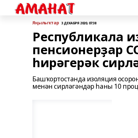
Яңылыҡтар
3 ДЕКАБРЯ 2020, 07:38
Республикала и
пенсионерҙар C
һирәгерәк сирл
Башҡортостанда изоляция осоро
менән сирләгәндәр һаны 10 проц