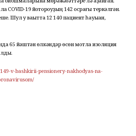
а ойошмаларына мөрәжәғәттәре лә аҙайған.
ла COVID-19 йоҡтороуҙың 142 осрағы теркәлгән.
е. Шул уҡ ваҡытта 12 140 пациент һауыҡҡан,
анда 65 йәштән өлкәндәр өсөн мотлаҡ изоляция
ылды.
49-v-bashkirii-pensionery-nakhodyas-na-
koronavirusom/