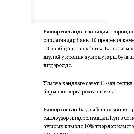
Башҡортостанда изоляция осоронда
сирләгәндәр һаны 10 процентҡа кәм
10 ноябрҙән республика Башлығы у
шулай уҡ хроник ауырыуҙары булға
индерелде.
Уларға көндөҙгө сәғәт 11-ҙән төшкө
барып килергә рөхсәт ителә.
Башҡортостан Һаулыҡ һаҡлау минис
сикләүҙәр индерелгәндән һуң оло
ауырыу кимәле 10% тиерлек кәмегә