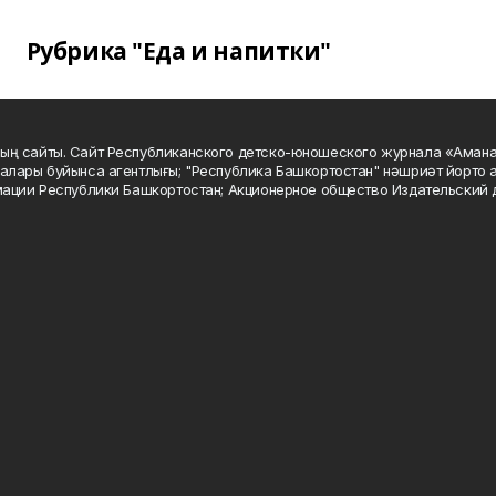
Рубрика "Еда и напитки"
ың сайты. Сайт Республиканского детско-юношеского журнала «Аман
алары буйынса агентлығы; "Республика Башкортостан" нәшриәт йорто а
мации Республики Башкортостан; Акционерное общество Издательский