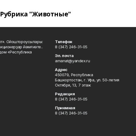
Рубрика "Животные"
ат». Ойоштороусылары:
Телефон
кционерҙар йәмғиәте..
8 (347) 246-31-05
 дом «Республика
Эл. почта
amanat@yandex.ru
Адрес
450079, Республика
Башкортостан, г. Уфа, ул. 50-летия
Октября, 13, 7 этаж
Редакция
8 (347) 246-31-05
Приемная
8 (347) 246-31-05