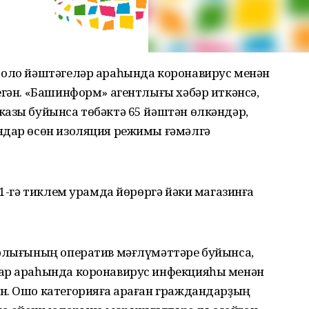
 оло йәштәгеләр араһында коронавирус менән
егән. «Башинформ» агентлығы хәбәр иткәнсә,
казы буйынса төбәктә 65 йәштән өлкәндәр,
ндар өсөн изоляция режимы ғәмәлгә
 1-гә тиклем урамда йөрөргә йәки магазинға
трлығының оператив мәғлүмәттәре буйынса,
лар араһында коронавирус инфекцияһы менән
н. Ошо категорияға ҡараған граждандарҙың