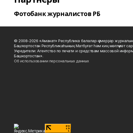
Фотобанк журналистов РБ
© 2008-2026 «Аманат» Республика балалар-үҫмерҙәр журналын
Башҡортостан Республикаһының Матбуғат һәм киң мәғлүмәт сар
Учредители: Агентство по печати и средствам массовой инфор
Башкортостан».
Об использовании персональных данных