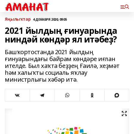
Яңылыҡтар
4 ДЕКАБРЯ 2020, 09:05
2021 йылдың ғинуарында
ниндәй көндәр ял итәбеҙ?
Башҡортостанда 2021 йылдың
ғинуарындағы байрам көндәре иғлан
ителде. Был хаҡта беҙҙең Ғаилә, хеҙмәт
һәм халыҡты социаль яҡлау
министрлығы хәбәр итә.