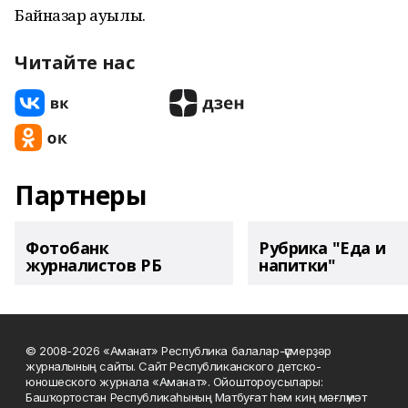
Байназар ауылы.
Читайте нас
Партнеры
Фотобанк
Рубрика "Еда и
журналистов РБ
напитки"
© 2008-2026 «Аманат» Республика балалар-үҫмерҙәр
журналының сайты. Сайт Республиканского детско-
юношеского журнала «Аманат». Ойоштороусылары:
Башҡортостан Республикаһының Матбуғат һәм киң мәғлүмәт