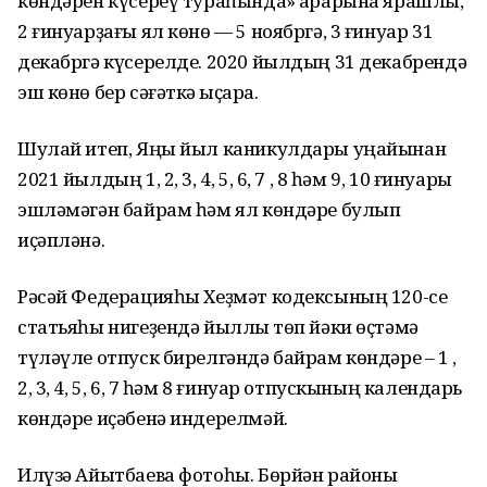
көндәрен күсереү тураһында» ҡарарына ярашлы,
2 ғинуарҙағы ял көнө — 5 ноябргә, 3 ғинуар 31
декабргә күсерелде. 2020 йылдың 31 декабрендә
эш көнө бер сәғәткә ҡыҫҡара.
Шулай итеп, Яңы йыл каникулдары уңайынан
2021 йылдың 1, 2, 3, 4, 5, 6, 7 , 8 һәм 9, 10 ғинуары
эшләмәгән байрам һәм ял көндәре булып
иҫәпләнә.
Рәсәй Федерацияһы Хеҙмәт кодексының 120-се
статьяһы нигеҙендә йыллыҡ төп йәки өҫтәмә
түләүле отпуск бирелгәндә байрам көндәре – 1 ,
2, 3, 4, 5, 6, 7 һәм 8 ғинуар отпускының календарь
көндәре иҫәбенә индерелмәй.
Илүзә Айытбаева фотоһы. Бөрйән районы