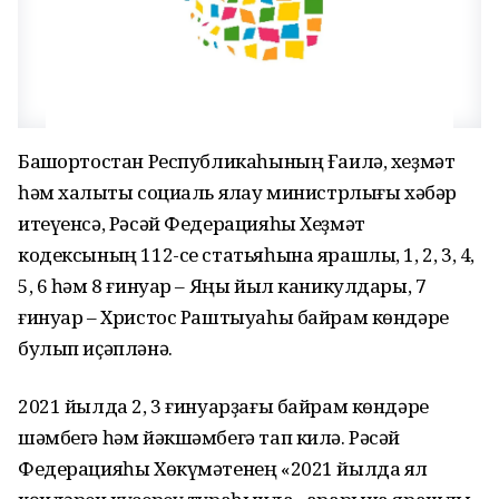
Башҡортостан Республикаһының Ғаилә, хеҙмәт
һәм халыҡты социаль яҡлау министрлығы хәбәр
итеүенсә, Рәсәй Федерацияһы Хеҙмәт
кодексының 112-се статьяһына ярашлы, 1, 2, 3, 4,
5, 6 һәм 8 ғинуар – Яңы йыл каникулдары, 7
ғинуар – Христос Раштыуаһы байрам көндәре
булып иҫәпләнә.
2021 йылда 2, 3 ғинуарҙағы байрам көндәре
шәмбегә һәм йәкшәмбегә тап килә. Рәсәй
Федерацияһы Хөкүмәтенең «2021 йылда ял