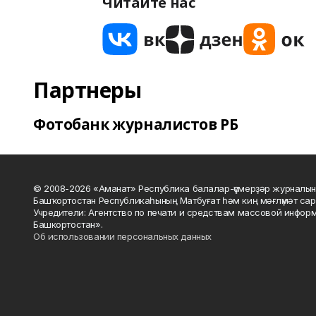
Читайте нас
Партнеры
Фотобанк журналистов РБ
© 2008-2026 «Аманат» Республика балалар-үҫмерҙәр журналын
Башҡортостан Республикаһының Матбуғат һәм киң мәғлүмәт сар
Учредители: Агентство по печати и средствам массовой инфор
Башкортостан».
Об использовании персональных данных