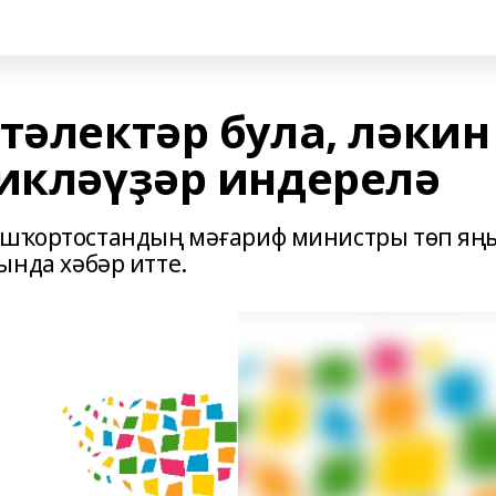
тәлектәр була, ләкин
сикләүҙәр индерелә
Башҡортостандың мәғариф министры төп яң
да хәбәр итте.