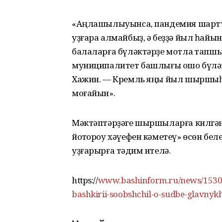
«Аңлашылыуынса, пандемия шарт
уҙғара алмайбыҙ, ә беҙҙә йыл һайын
балаларға бүләктәрҙе мотлаҡ тапшы
муниципалитет башлығы ошо бүләк
Хажин. — Кремль яңы йыл шыршыһы
моғайын».
Мәктәптәрҙәге шыршыларға килгәнд
йоҡтороу хәүефен кәметеү» өсөн б
уҙғарырға тәҡдим ителә.
https://
www.bashinform.ru/news/15308
bashkirii-soobshchil-o-sudbe-glavnyk