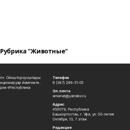
Рубрика "Животные"
ат». Ойоштороусылары:
Телефон
кционерҙар йәмғиәте..
8 (347) 246-31-05
 дом «Республика
Эл. почта
amanat@yandex.ru
Адрес
450079, Республика
Башкортостан, г. Уфа, ул. 50-летия
Октября, 13, 7 этаж
Редакция