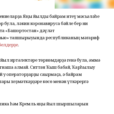
дениеларҙа Яңы йылды байрам итеү мәсьәләһе
р була, ләкин коронавирусҡа бәйле бер ни
ҡта «Башҡортостан» дәүләт
вью» тапшырыуында республиканың мәғариф
белдерҙе
.
йыл иртәлектәре төркөмдәрҙә генә була, әммә
 ҡатнаша алмай. Ситтән Ҡыш бабай, Ҡарһылыу
уҡ операторҙарҙы саҡырмаҫҡа, ә байрам
ары хеҙмәткәрҙәре көсө менән үткәрергә
блика һәм Кремль яңы йыл шыршыларын