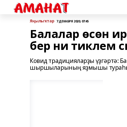
Яңылыҡтар
7 ДЕКАБРЯ 2020, 07:45
Балалар өсөн ир
бер ни тиклем 
Ковид традицияларҙы үҙгәртә: 
шыршыларының яҙмышы тураһын