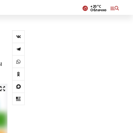
+20 °С
Облачно
ы