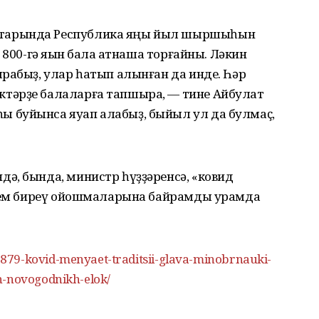
тарында Республика яңы йыл шыршыһын
 800-гә яҡын бала ҡатнаша торғайны. Ләкин
рабыҙ, улар һатып алынған да инде. Һәр
тәрҙе балаларға тапшыра, — тине Айбулат
 буйынса яуап алабыҙ, быйыл ул да булмаҫ,
ә, бында, министр һүҙҙәренсә, «ковид
елем биреү ойошмаларына байрамды урамда
79-kovid-menyaet-traditsii-glava-minobrnauki-
h-novogodnikh-elok/