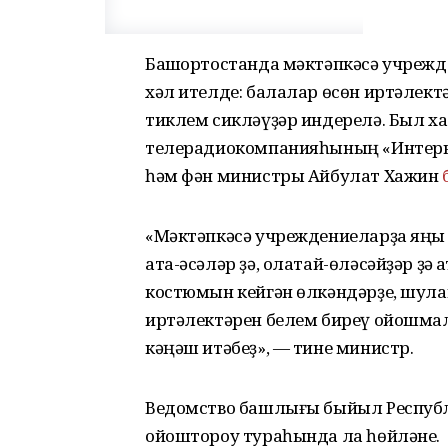
Башҡортостанда мәктәпкәсә учреж
хәл ителде: балалар өсөн иртәлектә
тиклем сикләүҙәр индерелә. Был ха
телерадиокомпанияһының «Интер
һәм фән министры Айбулат Хажин
«Мәктәпкәсә учреждениеларҙа яңы 
ата-әсәләр ҙә, олатай-өләсәйҙәр ҙә
костюмын кейгән өлкәндәрҙе, шулай 
иртәлектәрен белем биреү ойошмал
кәңәш итәбеҙ», — тине министр.
Ведомство башлығы быйыл Респу
ойоштороу тураһында ла һөйләне.