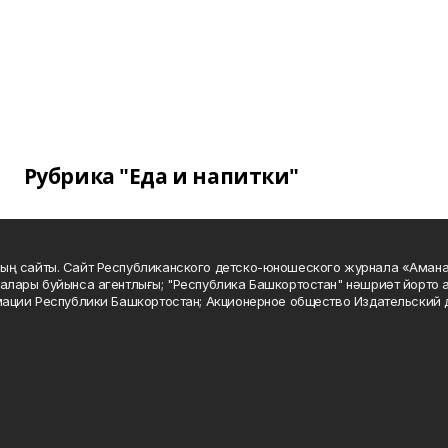
Рубрика "Еда и напитки"
ың сайты. Сайт Республиканского детско-юношеского журнала «Аман
алары буйынса агентлығы; "Республика Башкортостан" нәшриәт йорто а
мации Республики Башкортостан; Акционерное общество Издательский