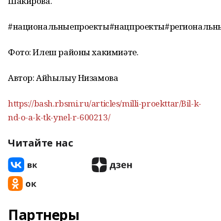
Шакирова.
#национальныепроекты#нацпроекты#региональн
Фото: Илеш районы хакимиәте.
Автор: Айһылыу Низамова
https://bash.rbsmi.ru/articles/milli-proekttar/Bil-k-
nd-o-a-k-tk-ynel-r-600213/
Читайте нас
Партнеры