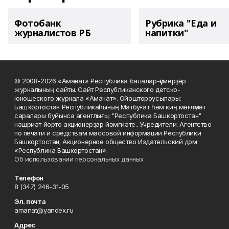
Фотобанк
Рубрика "Еда и
журналистов РБ
напитки"
© 2008-2026 «Аманат» Республика балалар-үҫмерҙәр
журналының сайты. Сайт Республиканского детско-
юношеского журнала «Аманат». Ойоштороусылары:
Башҡортостан Республикаһының Матбуғат һәм киң мәғлүмәт
саралары буйынса агентлығы; "Республика Башкортостан"
нәшриәт йорто акционерҙар йәмғиәте.. Учредители: Агентство
по печати и средствам массовой информации Республики
Башкортостан; Акционерное общество Издательский дом
«Республика Башкортостан».
Об использовании персональных данных
Телефон
8 (347) 246-31-05
Эл. почта
amanat@yandex.ru
Адрес