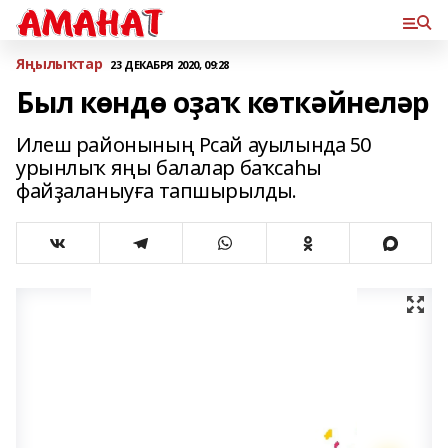
Яңылыҡтар
23 ДЕКАБРЯ 2020, 09:28
Был көндө оҙаҡ көткәйнеләр
Илеш районының Рсай ауылында 50
урынлыҡ яңы балалар баҡсаһы
файҙаланыуға тапшырылды.