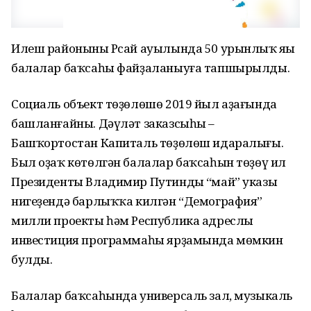
Илеш районының Рсай ауылында 50 урынлыҡ яңы
балалар баҡсаһы файҙаланыуға тапшырылды.
Социаль объект төҙөлөшө 2019 йыл аҙағында
башланғайны. Дәүләт заказсыһы –
Башҡортостан Капиталь төҙөлөш идаралығы.
Был оҙаҡ көтөлгән балалар баҡсаһын төҙөү ил
Президенты Владимир Путиндың “май” указы
нигеҙендә барлыҡҡа килгән “Демография”
милли проекты һәм Республика адреслы
инвестиция программаһы ярҙамында мөмкин
булды.
Балалар баҡсаһында универсаль зал, музыкаль