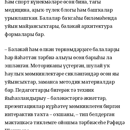
һәм спорт күнекмәләре өсөн бина, тағы
медицина, аҙыҡ-түлек блогы һәм башҡалар
урынлашҡан. Балалар баҡсаһы биләмәһенда
уйын майҙансыҡтары, бәләкәй архитектура
формалары бар.
– Бәләкәй һәм өлкән төркөмдәрҙәге балаларҙың
һәр йәһәттән тәрбиә алыуы өсөн барыһы ла
эшләнгән. Моториканы үҫтергән, шулай уҡ
һаулыҡ мөмкинлектәре сикләнгәндәр өсөн яңы
уйынсыҡтар, заманса методик материалдар
бар. Педагогтарҙы бигерәк тә техник
йыһазландырыу – бәләкәстәргә әкиәттәр,
презентациялар күрһәтеү мөмкинлеген биргән
интерактив таҡта – оҡшаны, – тип белдергән
мәктәпкәсә тиклемге ойошма тәрбиәсеһе Рәфидә