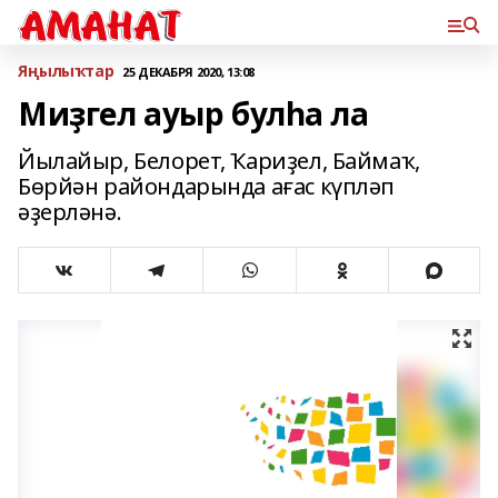
Яңылыҡтар
25 ДЕКАБРЯ 2020, 13:08
Миҙгел ауыр булһа ла
Йылайыр, Белорет, Ҡариҙел, Баймаҡ,
Бөрйән райондарында ағас күпләп
әҙерләнә.