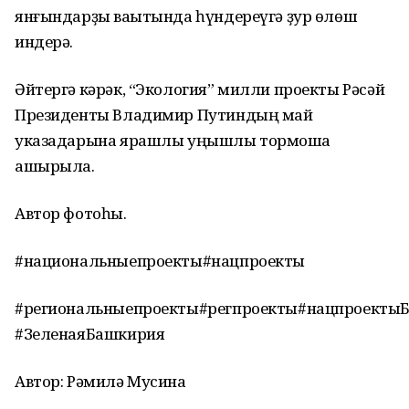
янғындарҙы ваҡытында һүндереүгә ҙур өлөш
индерә.
Әйтергә кәрәк, “Экология” милли проекты Рәсәй
Президенты Владимир Путиндың май
указадарына ярашлы уңышлы тормошҡа
ашырыла.
Автор фотоһы.
#национальныепроекты#нацпроекты
#региональныепроекты#регпроекты#нацпроектыБ
#ЗеленаяБашкирия
Автор: Рәмилә Мусина