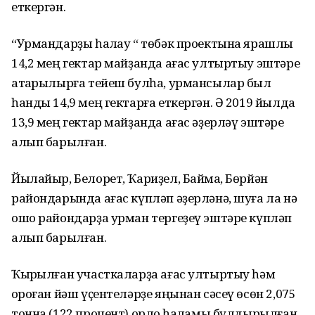
еткергән.
“Урмандарҙы һаҡлау “ төбәк проектына ярашлы
14,2 мең гектар майҙанда ағас ултыртыу эштәре
атҡарылырға тейеш булһа, урмансылар был
һанды 14,9 мең гектарға еткергән. Ә 2019 йылда
13,9 мең гектар майҙанда ағас әҙерләү эштәре
алып барылған.
Йылайыр, Белорет, Ҡариҙел, Баймаҡ, Бөрйән
райондарында ағас күпләп әҙерләнә, шуға ла нәҡ
ошо райондарҙа урман тергеҙеү эштәре күпләп
алып барылған.
Ҡырҡылған участкаларҙа ағас ултыртыу һәм
ҡороған йәш үҫентеләрҙе яңынан сәсеү өсөн 2,075
тонна (122 процент) орлоҡ һаҡламы булдырылған.