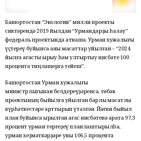
Башҡортостан “Экология” милли проекты
сиктәрендә 2019 йылдан “Урмандарҙы һаҡлау”
федераль проектында ҡатнаша. Урман хужалығы
үҫтереү буйынса аныҡ маҡсаттар ҡуйылған – “2024
йылға ағасты ҡырҡыу һәм ултыртыу нисбәте 100
процентҡа тиңләшергә тейеш”.
Башҡортостан Урман хужалығы
министрлығынан белдереүҙәренсә, төбәк
проектының быйылға ҡуйылған барлыҡ маҡсатлы
күрһәткестәре арттырып үтәлгән. Йәғни быйыл
план буйынса ҡырҡылған ағас нисбәтенә ҡарата 97,3
процент урман тергеҙеү планлаштырылһа,
урман хеҙмәткәрҙәре уны 106,5 процентҡа