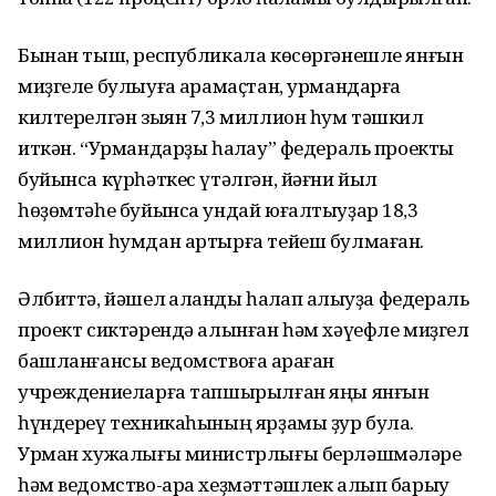
Бынан тыш, республикала көсөргәнешле янғын
миҙгеле булыуға ҡарамаҫтан, урмандарға
килтерелгән зыян 7,3 миллион һум тәшкил
иткән. “Урмандарҙы һаҡлау” федераль проекты
буйынса күрһәткес үтәлгән, йәғни йыл
һөҙөмтәһе буйынса ундай юғалтыуҙар 18,3
миллион һумдан артырға тейеш булмаған.
Әлбиттә, йәшел ҡалҡанды һаҡлап ҡалыуҙа федераль
проект сиктәрендә алынған һәм хәүефле миҙгел
башланғансы ведомствоға ҡараған
учреждениеларға тапшырылған яңы янғын
һүндереү техникаһының ярҙамы ҙур була.
Урман хужалығы министрлығы берләшмәләре
һәм ведомство-ара хеҙмәттәшлек алып барыу