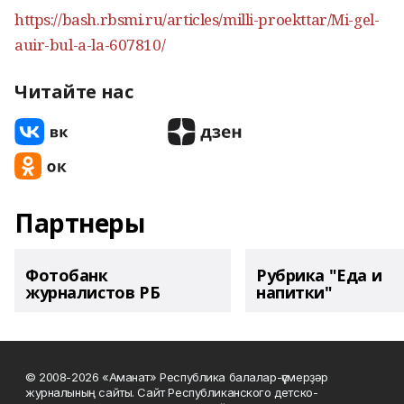
https://bash.rbsmi.ru/articles/milli-proekttar/Mi-gel-
auir-bul-a-la-607810/
Читайте нас
Партнеры
Фотобанк
Рубрика "Еда и
журналистов РБ
напитки"
© 2008-2026 «Аманат» Республика балалар-үҫмерҙәр
журналының сайты. Сайт Республиканского детско-