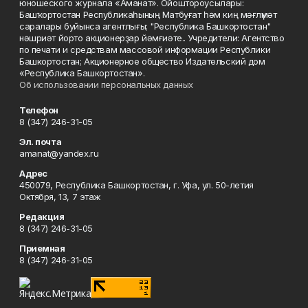
юношеского журнала «Аманат». Ойоштороусылары:
Башҡортостан Республикаһының Матбуғат һәм киң мәғлүмәт
саралары буйынса агентлығы; "Республика Башкортостан"
нәшриәт йорто акционерҙар йәмғиәте.. Учредители: Агентство
по печати и средствам массовой информации Республики
Башкортостан; Акционерное общество Издательский дом
«Республика Башкортостан».
Об использовании персональных данных
Телефон
8 (347) 246-31-05
Эл. почта
amanat@yandex.ru
Адрес
450079, Республика Башкортостан, г. Уфа, ул. 50-летия
Октября, 13, 7 этаж
Редакция
8 (347) 246-31-05
Приемная
8 (347) 246-31-05