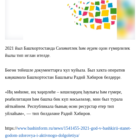
2021 йыл Башҡортостанда Сәләмәтлек һәм әүҙем оҙон ғүмерлелек
йылы тип иғлан ителде.
Бөгөн тейешле документтарға ҡул ҡуйыла. Был хаҡта оператив
кәңәшмәлә Башҡортостан Башлығы Радий Хәбиров белдерҙе.
«Иң мөһиме, иң ҡәҙерлеһе – кешеләрҙең һаулығы һәм ғүмере,
реабилитация һәм башҡа бик күп мәсьәләләр, мин был турала
әйткәйнем. Республикала бының өсөн ресурстар етер тип
уйлайым», — тип билдәләне Радий Хәбиров.
https://
www.bashinform.ru/news/1541455-2021-god-v-bashkirii-stanet-
godom-zdorovya-i-aktivnogo-dolgoletiya/