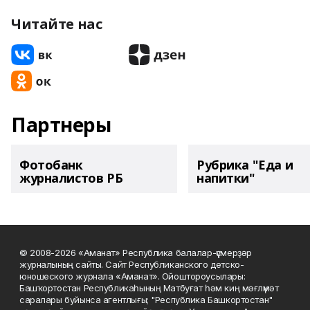
Читайте нас
Партнеры
Фотобанк
Рубрика "Еда и
журналистов РБ
напитки"
© 2008-2026 «Аманат» Республика балалар-үҫмерҙәр
журналының сайты. Сайт Республиканского детско-
юношеского журнала «Аманат». Ойоштороусылары:
Башҡортостан Республикаһының Матбуғат һәм киң мәғлүмәт
саралары буйынса агентлығы; "Республика Башкортостан"