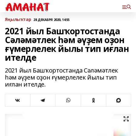
Яңылыҡтар
28 ДЕКАБРЯ 2020, 14:55
2021 йыл Башҡортостанда
Сәләмәтлек һәм әүҙем оҙон
ғүмерлелек йылы тип иғлан
ителде
2021 йыл Башҡортостанда Сәләмәтлек
һәм әүҙем оҙон ғүмерлелек йылы тип
иғлан ителде.