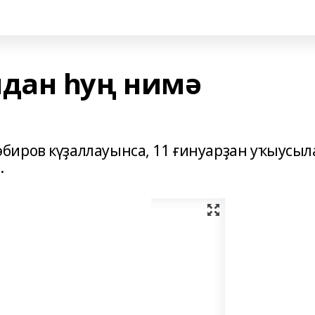
дан һуң нимә
иров күҙаллауынса, 11 ғинуарҙан уҡыусыл
.