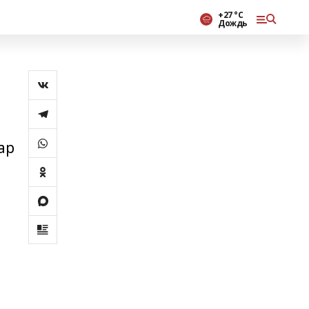
+27 °С
Дождь
ар