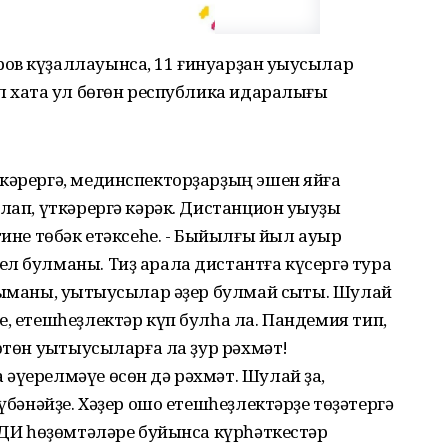
ов күҙаллауынса, 11 ғинуарҙан уҡыусылар
л хаҡта ул бөгөн республика идаралығы
ткәрергә, мединспекторҙарҙың эшен яйға
лап, үткәрергә кәрәк. Дистанцион уҡыуҙы
тине төбәк етәксеһе. - Быйылғы йыл ауыр
л булманы. Тиҙ арала дистантға күсергә тура
ыҡманы, уҡытыусылар әҙер булмай сыҡты. Шулай
е, етешһеҙлектәр күп булһа ла. Пандемия тип,
өтөн уҡытыусыларға ла ҙур рәхмәт!
әүерелмәүе өсөн дә рәхмәт. Шулай ҙа,
түбәнәйҙе. Хәҙер ошо етешһеҙлектәрҙе төҙәтергә
 БДИ һөҙөмтәләре буйынса күрһәткестәр