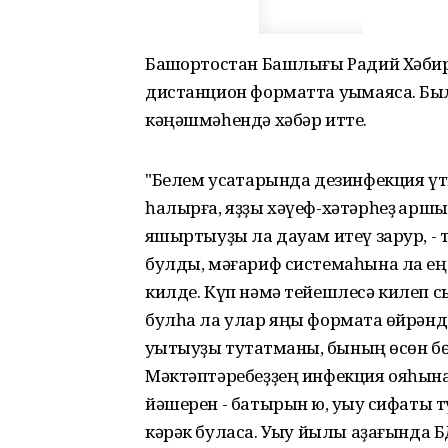
Башҡортостан Башлығы Радий Хәбир
дистанцион форматта уҡымаясаҡ. Бы
кәңәшмәһендә хәбәр итте.
"Белем усаҡтарында дезинфекция ү
һалырға, яҙҙы хәүеф-хәтәрһеҙ ҡаршы
яҡшыртыуҙы ла дауам итеү зарур, - 
булды, мәғариф системаһына ла еңе
килде. Күп нәмә тейешлесә килеп с
булһа ла улар яңы форматҡа өйрәнд
уҡытыуҙы туҡтатманыҡ, бының өсөн б
Мәктәптәребеҙҙең инфекция ояһына 
йәшерен - батырын юҡ, уҡыу сифаты 
кәрәк буласаҡ. Уҡыу йылы аҙағында