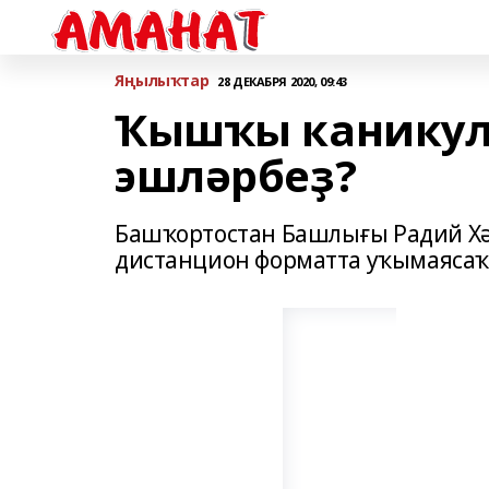
Яңылыҡтар
28 ДЕКАБРЯ 2020, 09:43
Ҡышҡы каникул
эшләрбеҙ?
Башҡортостан Башлығы Радий Хәб
дистанцион форматта уҡымаясаҡ