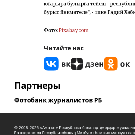
юғарыраҡ булырға тейеш - респуб
бурыс йөкмәтелә", - тине Радий Хәб
Фото:
Рixabay.com
Читайте нас
Партнеры
Фотобанк журналистов РБ
© 2008-2026 «Аманат» Республика балалар-үҫмерҙәр журналын
Башҡортостан Республикаһының Матбуғат һәм киң мәғлүмәт сар