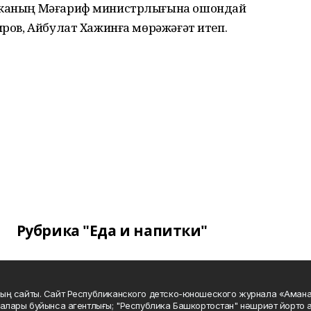
ликаның Мәғариф министрлығына ошондай
иров, Айбулат Хажинға мөрәжәғәт итеп.
Рубрика "Еда и напитки"
ың сайты. Сайт Республиканского детско-юношеского журнала «Аман
алары буйынса агентлығы; "Республика Башкортостан" нәшриәт йорто а