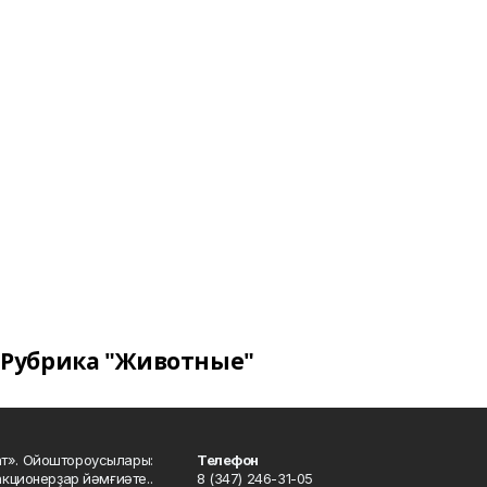
Рубрика "Животные"
ат». Ойоштороусылары:
Телефон
кционерҙар йәмғиәте..
8 (347) 246-31-05