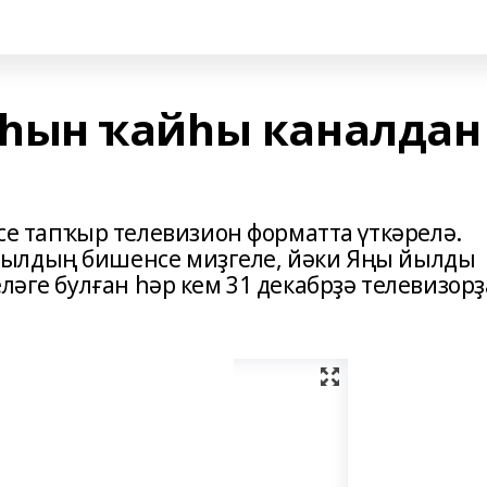
ын ҡайһы каналдан
тапҡыр телевизион форматта үткәрелә.
ылдың бишенсе миҙгеле, йәки Яңы йылды
ләге булған һәр кем 31 декабрҙә телевизор