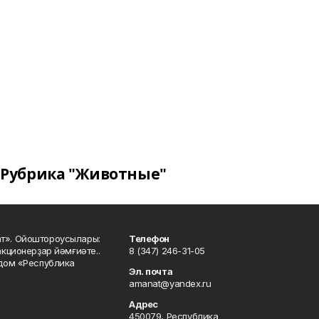
Рубрика "Животные"
ат». Ойоштороусылары:
Телефон
кционерҙар йәмғиәте..
8 (347) 246-31-05
 дом «Республика
Эл. почта
amanat@yandex.ru
Адрес
450079, Республика