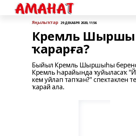
Яңылыҡтар
29 ДЕКАБРЯ 2020, 11:56
Кремль Шыршыһ
ҡарарға?
Быйыл Кремль Шыршыһы беренсе 
Кремль Һарайында ҡуйыласаҡ "Й
кем уйлап тапҡан?" спектаклен те
ҡарай ала.