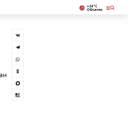
+24 °С
Облачно
ҙан