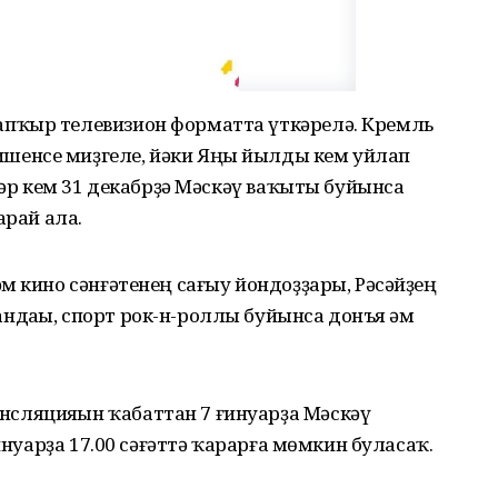
пҡыр телевизион форматта үткәрелә. Кремль
енсе миҙгеле, йәки Яңы йылды кем уйлап
һәр кем 31 декабрҙә Мәскәү ваҡыты буйынса
арай ала.
м кино сәнғәтенең сағыу йондоҙҙары, Рәсәйҙең
даһы, спорт рок-н-роллы буйынса донъя һәм
ляцияһын ҡабаттан 7 ғинуарҙа Мәскәү
инуарҙа 17.00 сәғәттә ҡарарға мөмкин буласаҡ.