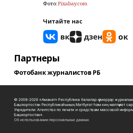
Фото:
Рixabay.com
Читайте нас
Партнеры
Фотобанк журналистов РБ
© 2008-2026 «Аманат» Республика балалар-үҫмерҙәр журналын
Башҡортостан Республикаһының Матбуғат һәм киң мәғлүмәт сар
Учредители: Агентство по печати и средствам массовой инфор
Башкортостан».
Об использовании персональных данных