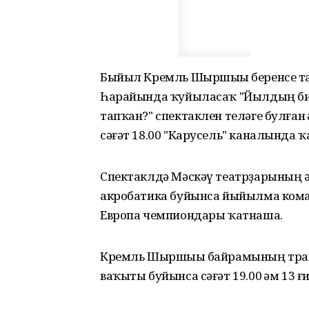
Быйыл Кремль Шыршыһы беренсе та
Һарайында ҡуйыласаҡ "Йылдың биш
тапҡан?" спектаклен теләге булған 
сәғәт 18.00 "Карусель" каналында ҡ
Спектаклдә Мәскәү театрҙарының һә
акробатика буйынса йыйылма коман
Европа чемпиондары ҡатнаша.
Кремль Шыршыһы байрамының транс
ваҡыты буйынса сәғәт 19.00 һәм 13 ғ