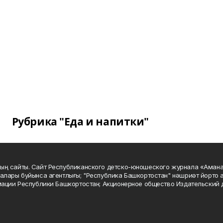
Рубрика "Еда и напитки"
ың сайты. Сайт Республиканского детско-юношеского журнала «Аман
алары буйынса агентлығы; "Республика Башкортостан" нәшриәт йорто а
мации Республики Башкортостан; Акционерное общество Издательский