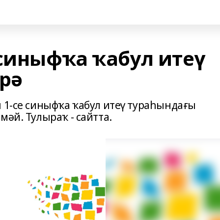
 синыфҡа ҡабул итеү
әрә
ы 1-се синыфҡа ҡабул итеү тураһындағы
мәй. Тулыраҡ - сайтта.