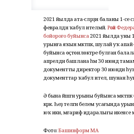
2021 йылда ата-әсәләрҙән баланы 1-
февралдән ҡабул ителмәй.
Рәсәй Фед
бойороғо буйынса
2021 йылда уны 1 
урынға яҡын мәктәпкә, шулай уҡ ап
буйынса өҫтөнлөктәре булған бала
апрелдән башлана һәм 30 июндә тама
документты директор 30 июндән һуң 3 к
документтар ҡабул ителә, шунан һ
Ә бына йәшәгән урыны буйынса мәктәпк
кәрәк. Һеҙ теләгән белем усағында у
юҡ икән, мәғариф идаралығы икенсе м
Фото:
Башинформ МА