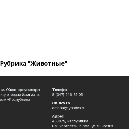
Рубрика "Животные"
ат». Ойоштороусылары:
Телефон
кционерҙар йәмғиәте..
8 (347) 246-31-05
 дом «Республика
Эл. почта
amanat@yandex.ru
Адрес
450079, Республика
Башкортостан, г. Уфа, ул. 50-летия