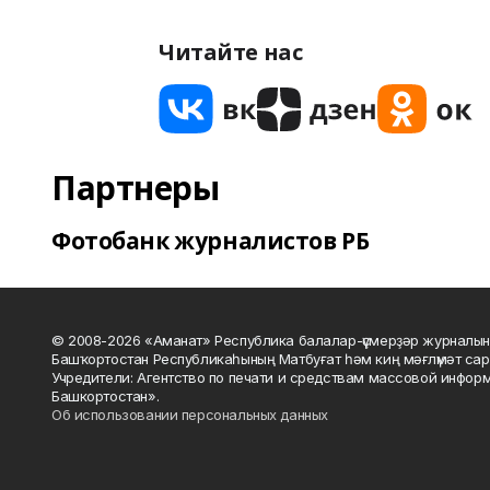
Читайте нас
Партнеры
Фотобанк журналистов РБ
© 2008-2026 «Аманат» Республика балалар-үҫмерҙәр журналын
Башҡортостан Республикаһының Матбуғат һәм киң мәғлүмәт сар
Учредители: Агентство по печати и средствам массовой инфор
Башкортостан».
Об использовании персональных данных