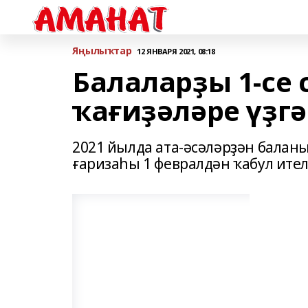
Яңылыҡтар
12 ЯНВАРЯ 2021, 08:18
Балаларҙы 1-се
ҡағиҙәләре үҙг
2021 йылда ата-әсәләрҙән балан
ғаризаһы 1 февралдән ҡабул ител