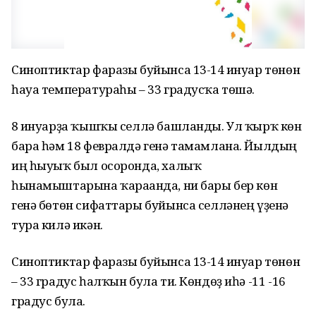
Синоптиктар фаразы буйынса 13-14 ғинуар төнөн
һауа температураһы – 33 градусҡа төшә.
8 ғинуарҙа ҡышҡы селлә башланды. Ул ҡырҡ көн
бара һәм 18 февралдә генә тамамлана. Йылдың
иң һыуыҡ был осоронда, халыҡ
һынамыштарына ҡарағанда, ни бары бер көн
генә бөтөн сифаттары буйынса селләнең үҙенә
тура килә икән.
Синоптиктар фаразы буйынса 13-14 ғинуар төнөн
– 33 градус һалҡын була ти. Көндөҙ иһә -11 -16
градус була.