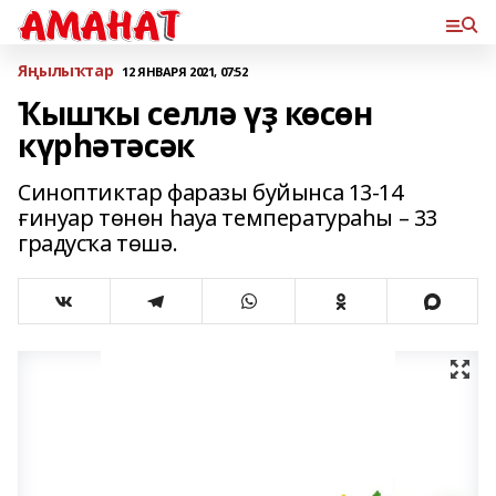
Яңылыҡтар
12 ЯНВАРЯ 2021, 07:52
Ҡышҡы селлә үҙ көсөн
күрһәтәсәк
Синоптиктар фаразы буйынса 13-14
ғинуар төнөн һауа температураһы – 33
градусҡа төшә.