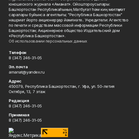
юношеского журнала «Аманат». Ойоштороусылары:
Башҡортостан Республикаһының Матбуғат һәм киң мәғлүмәт
саралары буйынса агентлығы; "Республика Башкортостан"
нәшриәт йорто акционерҙар йәмғиәте.. Учредители: Агентство
по печати и средствам массовой информации Республики
Башкортостан; Акционерное общество Издательский дом
«Республика Башкортостан».
Об использовании персональных данных
Телефон
8 (347) 246-31-05
Эл. почта
amanat@yandex.ru
Адрес
450079, Республика Башкортостан, г. Уфа, ул. 50-летия
Октября, 13, 7 этаж
Редакция
8 (347) 246-31-05
Приемная
8 (347) 246-31-05