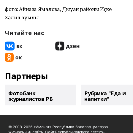
фото: Айназа Ямалова, Дыуан районы Иҫке
Хәлил ауылы
Читайте нас
Партнеры
Фотобанк
Рубрика "Еда и
журналистов РБ
напитки"
© 2008-2026 «Аманат» Республика балалар-үҫмерҙәр
журналының сайты. Сайт Республиканского детско-