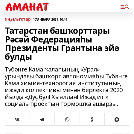
Яңылыҡтар
17 ЯНВАРЯ 2021, 10:44
Татарстан башҡорттары
Рәсәй Федерацияһы
Президенты Грантына эйә
булды
Түбәнге Кама ҡалаһының «Урал»
урындағы башҡорт автономияһы Түбәнге
Кама химия-технология институтының
ижади коллективы менән берлектә 2020
йылда «Дуҫ бул! Хыяллан! Ижад ит!»
социаль проектын тормошҡа ашырҙы.