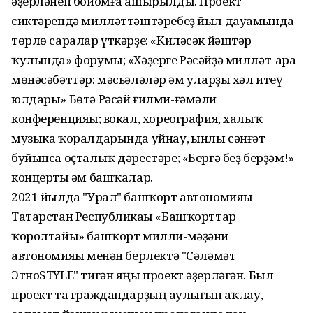
әҙерләнеп бойомға ашырылды. Проект
сиктәрендә милләттәштәребеҙ йыл дауамында
төрлө саралар үткәрҙе: «Киләсәк йәштәр
ҡулында» форумы; «Хәҙерге Рәсәйҙә милләт-ара
мөнәсәбәттәр: мәсьәләләр һәм уларҙы хәл итеү
юлдары» Бөтә Рәсәй ғилми-ғәмәли
конференцияһы; вокал, хореография, халыҡ
музыка ҡоралдарында уйнау, һынлы сәнғәт
буйынса оҫталыҡ дәрестәре; «Бергә беҙ берҙәм!»
концерты һәм башҡалар.
2021 йылда "Урал" башҡорт автономияһы
Татарстан Республикаһы «Башҡорттар
ҡоролтайы» башҡорт милли-мәҙәни
автономияһы менән берлектә "Сәләмәт
ЭтноSTYLE" тигән яңы проект әҙерләгән. Был
проект та граждандарҙың һаулығын һаҡлау,