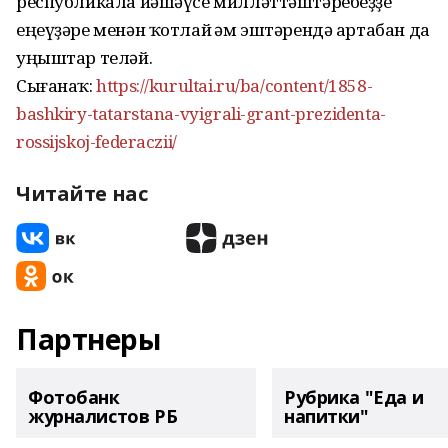
республикала йәшәүсе милләттәштәребеҙҙе
еңеүҙәре менән ҡотлай һәм эштәрендә артабан да
уңыштар теләй.
Сығанаҡ:
https://kurultai.ru/ba/content/1858-
bashkiry-tatarstana-vyigrali-grant-prezidenta-
rossijskoj-federaczii/
Читайте нас
Партнеры
Фотобанк
Рубрика "Еда и
журналистов РБ
напитки"