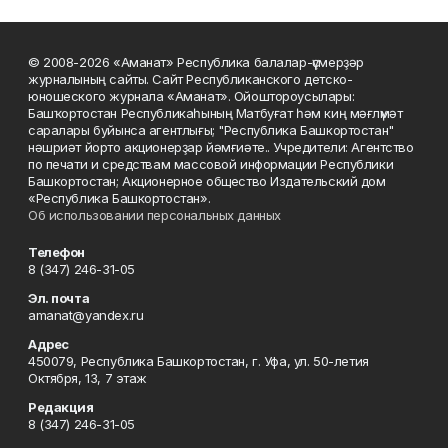
© 2008-2026 «Аманат» Республика балалар-үҫмерҙәр
журналының сайты. Сайт Республиканского детско-
юношеского журнала «Аманат». Ойоштороусылары:
Башҡортостан Республикаһының Матбуғат һәм киң мәғлүмәт
саралары буйынса агентлығы; "Республика Башкортостан"
нәшриәт йорто акционерҙар йәмғиәте.. Учредители: Агентство
по печати и средствам массовой информации Республики
Башкортостан; Акционерное общество Издательский дом
«Республика Башкортостан».
Об использовании персональных данных
Телефон
8 (347) 246-31-05
Эл. почта
amanat@yandex.ru
Адрес
450079, Республика Башкортостан, г. Уфа, ул. 50-летия
Октября, 13, 7 этаж
Редакция
8 (347) 246-31-05