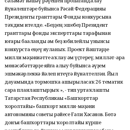
сәләмәт йәшәү рәүешен пропагандалау
йүнәлештәре буйынса Рәсәй Федерацияһы
Президенты гранттары Фонды конкурсына
тәҡдим ителде. «Беҙҙең эшебеҙ Президент
гранттары фонды эксперттары тарафынан
юғары баһаланды һәм беҙ юбилейлы унынсы
конкурста еңеү яуланыҡ. Проект йәштәрҙе
милли мәҙәниәтте һаҡлау һәм үҫтереү, милләт-ара
мөнәсәбәттәрҙе яйға һалыу буйынса әүҙем
эшмәкәрлеккә йәлеп итеүгә йүнәлтелгән. Йыл
дауамында тормошҡа ашырыласаҡ 26 тематик
сара планлаштырҙыҡ », - тип уртаҡлашты
Татарстан Республикаһы «Башҡорттар
ҡоролтайы» башҡорт милли-мәҙәни
автономияһы советы рәйесе Ғәли Хәсәнов. Бөтә
донъя башҡорттары ҡоролтайы күрше