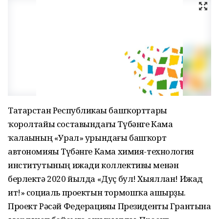
Татарстан Республикаһы башҡорттары
ҡоролтайы составындағы Түбәнге Кама
ҡалаһының «Урал» урындағы башҡорт
автономияһы Түбәнге Кама химия-технология
институтының ижади коллективы менән
берлектә 2020 йылда «Дуҫ бул! Хыяллан! Ижад
ит!» социаль проектын тормошҡа ашырҙы.
Проект Рәсәй Федерацияһы Президенты Грантына