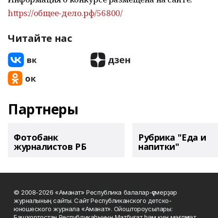
https://общее-дело.рф/56800/
Читайте нас
Партнеры
Фотобанк
Рубрика "Еда и
журналистов РБ
напитки"
© 2008-2026 «Аманат» Республика балалар-үҫмерҙәр
журналының сайты. Сайт Республиканского детско-
юношеского журнала «Аманат». Ойоштороусылары:
Башҡортостан Республикаһының Матбуғат һәм киң мәғлүмәт