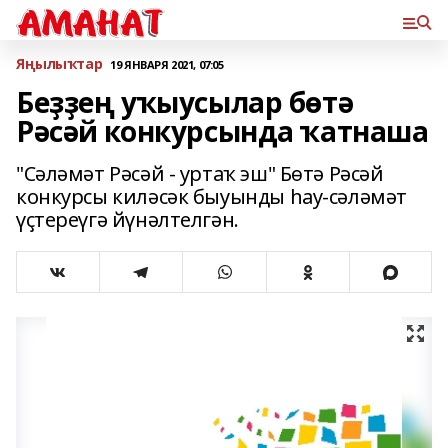
Яңылыҡтар
19 ЯНВАРЯ 2021, 07:05
Беҙҙең уҡыусылар бөтә
Рәсәй конкурсында ҡатнаша
"Сәләмәт Рәсәй - уртаҡ эш" Бөтә Рәсәй
конкурсы киләсәк быуынды һау-сәләмәт
үҫтереүгә йүнәлтелгән.