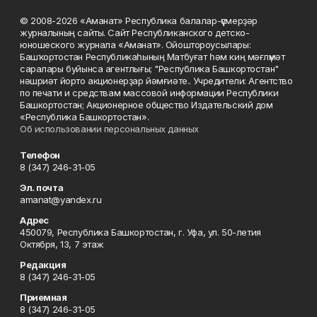
© 2008-2026 «Аманат» Республика балалар-үҫмерҙәр
журналының сайты. Сайт Республиканского детско-
юношеского журнала «Аманат». Ойоштороусылары:
Башҡортостан Республикаһының Матбуғат һәм киң мәғлүмәт
саралары буйынса агентлығы; "Республика Башкортостан"
нәшриәт йорто акционерҙар йәмғиәте.. Учредители: Агентство
по печати и средствам массовой информации Республики
Башкортостан; Акционерное общество Издательский дом
«Республика Башкортостан».
Об использовании персональных данных
Телефон
8 (347) 246-31-05
Эл. почта
amanat@yandex.ru
Адрес
450079, Республика Башкортостан, г. Уфа, ул. 50-летия
Октября, 13, 7 этаж
Редакция
8 (347) 246-31-05
Приемная
8 (347) 246-31-05