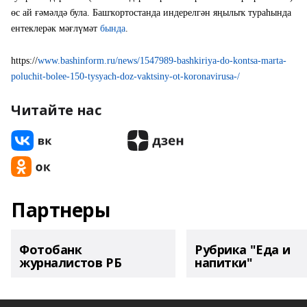
өс ай ғәмәлдә була. Башҡортостанда индерелгән яңылыҡ тураһында
ентеклерәк мәғлүмәт
бында
.
https://
www.bashinform.ru/news/1547989-bashkiriya-do-kontsa-marta-
poluchit-bolee-150-tysyach-doz-vaktsiny-ot-koronavirusa-/
Читайте нас
Партнеры
Фотобанк
Рубрика "Еда и
журналистов РБ
напитки"