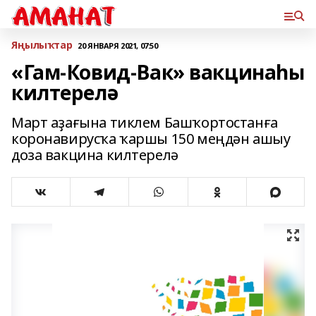
Яңылыҡтар
20 ЯНВАРЯ 2021, 07:50
«Гам-Ковид-Вак» вакцинаһы
килтерелә
Март аҙағына тиклем Башҡортостанға
коронавирусҡа ҡаршы 150 меңдән ашыу
доза вакцина килтерелә