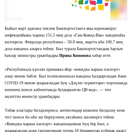
Быйыл март аҙағына тиклем Башҡортостанға яңы коронавирус
инфекцияһына ҡаршы 151,5 мең доза «Гам-Ковид-Вак» вакцинаһы
килтерелә. Февралдә республика – 50,8 мең, мартта иһә 100,7 мең
доза вакцина алырға тейеш. Был турала Башҡортостандың һаулыҡ
һаҡлау министры урынбаҫары
Ирина Кононова
хәбәр итте.
«Республикала күпләп прививка яһау «ковидҡа ҡаршы паспорт»
алыу менән бәйле. Был поликлиникала вакцина һалдырғандан йәки
COVID-19 менән ауырығандан һуң «Дәүләт хеҙмәттәре» порталында
кешенең шәхси кабинетында булдырылған QR-код», — тип
аңлаттты министр урынбаҫары.
Төбәк властары билдәләүенсә, антиесемдәр кимәлен билдәләү өсөн
тест шәхси йә иһә эш биреүсенең аҡсаһына эшләнергә тейеш.
«Ковидҡа ҡаршы паспорт» вакцинациянан һуң бер йыл, ә
ауырығандар өсөн (антиесемдәр титры 10 берәмектән күберәк икән)