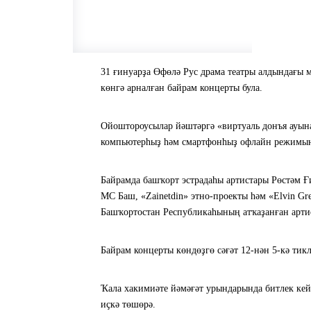
31 ғинуарҙа Өфөлә Рус драма театры алдындағы 
көнгә арналған байрам концерты була.
Ойоштороусылар йәштәргә «виртуаль донъя ауына
компьютерһыҙ һәм смартфонһыҙ офлайн режимын
Байрамда башҡорт эстрадаһы артистары Рөстәм Ғ
МС Баш, «Zainetdin» этно-проекты һәм «Elvin G
Башҡортостан Республикаһының атҡаҙанған арт
Байрам концерты көндөҙгө сәғәт 12-нән 5-кә тикл
Ҡала хакимиәте йәмәғәт урындарында битлек кей
иҫкә төшөрә.