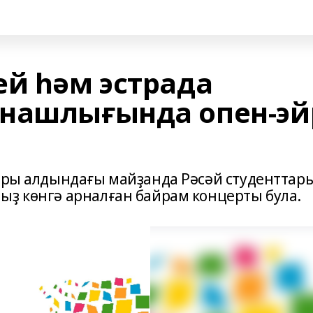
ей һәм эстрада
тнашлығында опен-эй
атры алдындағы майҙанда Рәсәй студенттар
ыҙ көнгә арналған байрам концерты була.