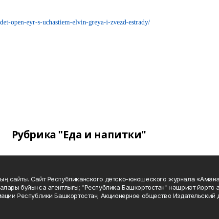
t-open-eyr-s-uchastiem-elvin-greya-i-zvezd-estrady/
Рубрика "Еда и напитки"
ың сайты. Сайт Республиканского детско-юношеского журнала «Аман
алары буйынса агентлығы; "Республика Башкортостан" нәшриәт йорто а
мации Республики Башкортостан; Акционерное общество Издательский