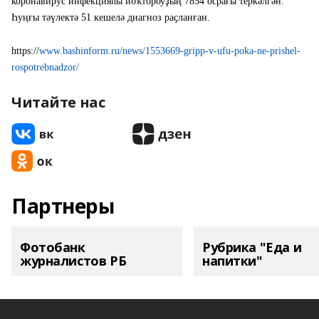
коронавирус инфекцияһы йоҡтороуҙың 7854 осрағы теркәлгән.
Һуңғы тәүлектә 51 кешелә диагноз раҫланған.
https://
www.bashinform.ru/news/1553669-gripp-v-ufu-poka-ne-prishel-
rospotrebnadzor/
Читайте нас
Партнеры
Фотобанк
Рубрика "Еда и
журналистов РБ
напитки"