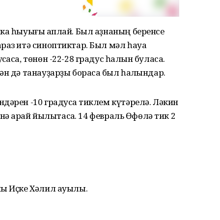
ка һыуығы ҡаплай. Был аҙнаның беренсе
раз итә синоптиктар. Был мәл һауа
аса, төнөн -22-28 градус һалҡын буласаҡ.
н дә танауҙарҙы борасаҡ был һалҡындар.
дәрен -10 градусҡа тиклем күтәрелә. Ләкин
енә ҡарай йылытасаҡ. 14 февраль Өфөлә тик 2
ны Иҫке Хәлил ауылы.