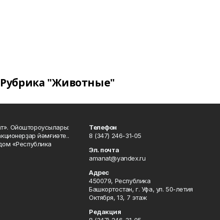
Рубрика "Животные"
ат». Ойоштороусылары:
Телефон
кционерҙар йәмғиәте..
8 (347) 246-31-05
 дом «Республика
Эл. почта
amanat@yandex.ru
Адрес
450079, Республика
Башкортостан, г. Уфа, ул. 50-летия
Октября, 13, 7 этаж
Редакция