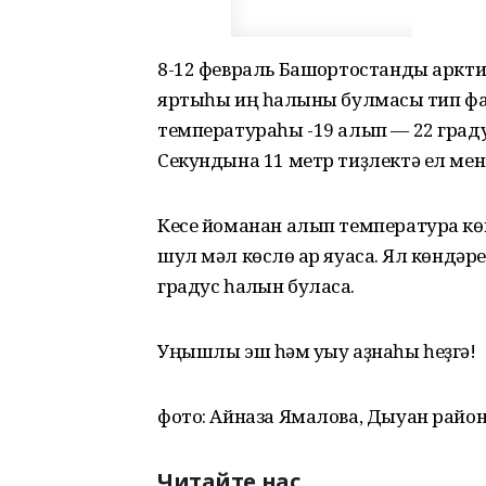
8-12 февраль Башҡортостанды аркти
яртыһы иң һалҡыны булмаҡсы тип фа
температураһы -19 алып — 22 градусҡ
Секундына 11 метр тиҙлектә ел менә
Кесе йоманан алып температура көн
шул мәл көслө ҡар яуасаҡ. Ял көндәр
градус һалҡын буласаҡ.
Уңышлы эш һәм уҡыу аҙнаһы һеҙгә!
фото: Айназа Ямалова, Дыуан райо
Читайте нас