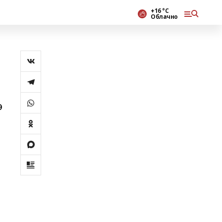
+16 °С
Облачно
ә