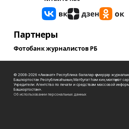
Партнеры
Фотобанк журналистов РБ
© 2008-2026 «Аманат» Республика балалар-үҫмерҙәр журналын
Башҡортостан Республикаһының Матбуғат һәм киң мәғлүмәт сар
Учредители: Агентство по печати и средствам массовой инфор
Башкортостан».
Об использовании персональных данных