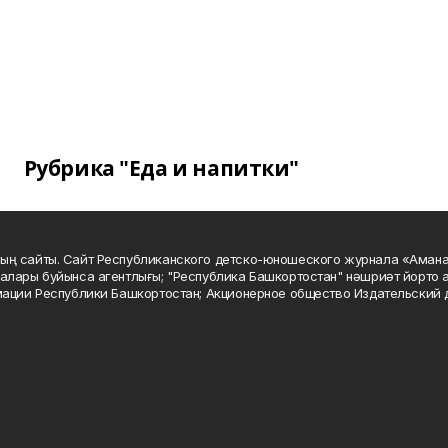
Рубрика "Еда и напитки"
ың сайты. Сайт Республиканского детско-юношеского журнала «Аман
алары буйынса агентлығы; "Республика Башкортостан" нәшриәт йорто а
мации Республики Башкортостан; Акционерное общество Издательский