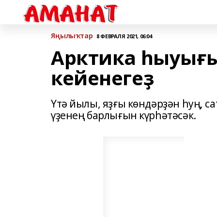
Яңылыҡтар
8 ФЕВРАЛЯ 2021, 06:04
Арктика һыуығ
кейенегеҙ
Үтә йылы, яҙғы көндәрҙән һуң, с
үҙенең барлығын күрһәтәсәк.