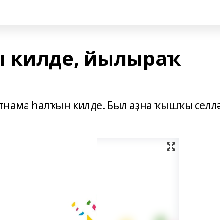
ы килде, йылыраҡ
атнама һалҡын килде. Был аҙна ҡышҡы селл