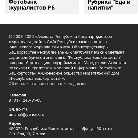
Фотобанк
Рубрика "Еда и
журналистов РБ
напитки"
© 2008-2026 «Аманат» Республика балалар-үҫмерҙәр
журналының сайты. Сайт Республиканского детско-
юношеского журнала «Аманат». Ойоштороусылары:
Башҡортостан Республикаһының Матбуғат һәм киң мәғлүмәт
саралары буйынса агентлығы; "Республика Башкортостан"
нәшриәт йорто акционерҙар йәмғиәте.. Учредители: Агентство
по печати и средствам массовой информации Республики
Башкортостан; Акционерное общество Издательский дом
«Республика Башкортостан».
Об использовании персональных данных
Телефон
8 (347) 246-31-05
Эл. почта
amanat@yandex.ru
Адрес
450079, Республика Башкортостан, г. Уфа, ул. 50-летия
Октября, 13, 7 этаж