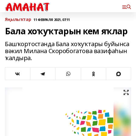
Яңылыҡтар
11 ФЕВРАЛЯ 2021, 07:11
Бала хоҡуҡтарын кем яҡлар
Башҡортостанда Бала хоҡуҡтары буйынса
вәкил Милана Скоробогатова вазифаһын
ҡалдыра.