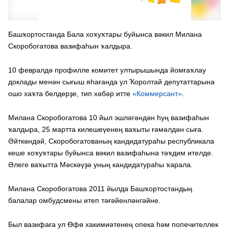
Башҡортостанда Бала хоҡуҡтары буйынса вәкил Милана
Скоробогатова вазифаһын ҡалдыра.
10 февралдә профилле комитет ултырышында йомғаҡлау
доклады менән сығыш яһағанда ул Ҡоролтай депутаттарына
ошо хаҡта белдерҙе, тип хәбәр итте
«Коммерсант»
.
Милана Скоробогатова 10 йыл эшләгәндән һуң вазифаһын
ҡалдыра, 25 мартта килешеүенең ваҡыты ғәмәлдән сыға.
Әйткәндәй, Скоробогатованың кандидатураһы республикала
кеше хоҡуҡтары буйынса вәкил вазифаһына тәҡдим ителде.
Әлеге ваҡытта Мәскәүҙә уның кандидатураһы ҡарала.
Милана Скоробогатова 2011 йылда Башҡортостандың
балалар омбудсмены итеп тәғәйенләнгәйне.
Был вазифаға ул Өфө хакимиәтенең опека һәм попечителлек