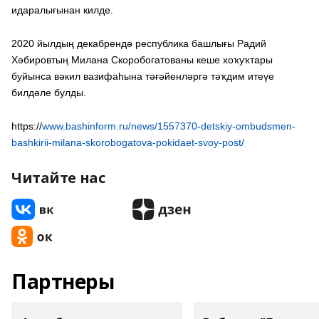
идаралығынан килде.
2020 йылдың декабрендә республика башлығы Радий
Хәбировтың Милана Скоробогатованы кеше хоҡуҡтары
буйынса вәкил вазифаһына тәғәйенләргә тәҡдим итеүе
билдәле булды.
https://
www.bashinform.ru/news/1557370-detskiy-ombudsmen-
bashkirii-milana-skorobogatova-pokidaet-svoy-post/
Читайте нас
Партнеры