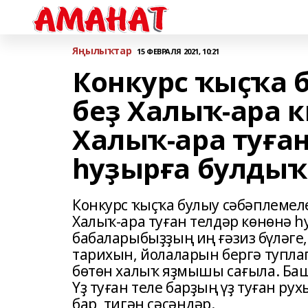
Яңылыҡтар
15 ФЕВРАЛЯ 2021, 10:21
Конкурс ҡыҫҡа 
беҙ Халыҡ-ара к
Халыҡ-ара туған
һуҙырға булдыҡ
Конкурс ҡыҫҡа булыу сәбәплемеле
Халыҡ-ара туған телдәр көнөнә һ
бабаларыбыҙҙың иң ғәзиз бүләге
тарихын, йолаларын бергә туплап
бөтөн халыҡ яҙмышы сағыла. Баш
Үҙ туған теле барҙың үҙ туған ру
бар, тигән сәсәндәр.