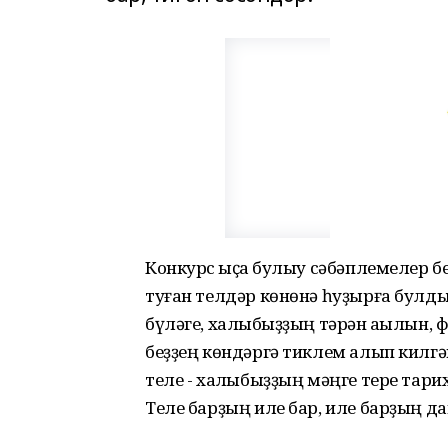
Конкурс ҡыҫҡа булыу сәбәплемелер бе
туған телдәр көнөнә һуҙырға булдыҡ
бүләге, халҡыбыҙҙың тәрән аҡылын,
беҙҙең көндәргә тиклем алып килгә
теле - халҡыбыҙҙың мәңге тере тарих
Теле барҙың иле бар, иле барҙың да