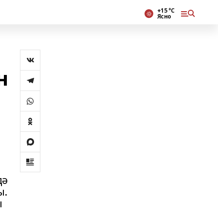
+15 °С
Ясно
н
дә
ы.
ы