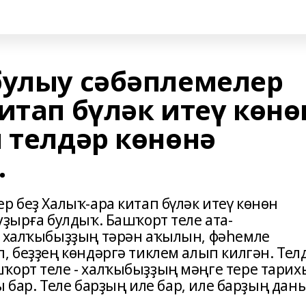
булыу сәбәплемелер
итап бүләк итеү көнө
 телдәр көнөнә
.
р беҙ Халыҡ-ара китап бүләк итеү көнөн
уҙырға булдыҡ. Башҡорт теле ата-
, халҡыбыҙҙың тәрән аҡылын, фәһемле
, беҙҙең көндәргә тиклем алып килгән. Тел
ҡорт теле - халҡыбыҙҙың мәңге тере тарих
хы бар. Теле барҙың иле бар, иле барҙың дан