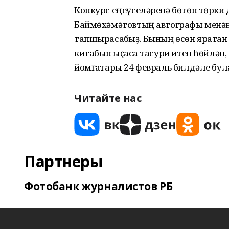
Конкурс еңеүселәренә бөтөн төрки
Баймөхәмәтовтың автографы менән 
тапшырасаҡбыҙ. Бының өсөн яратҡан 
китабын ҡыҫҡаса тасури итеп һөйләп,
йомғаҡтары 24 февраль билдәле була
Читайте нас
Партнеры
Фотобанк журналистов РБ