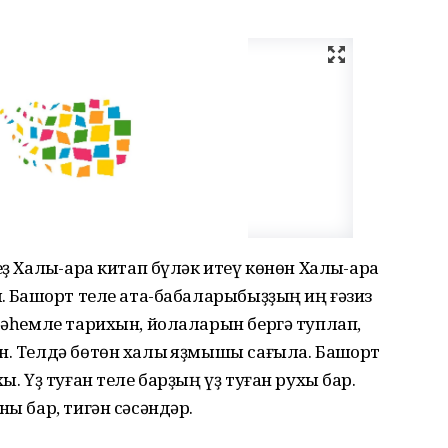
ҙ Халыҡ-ара китап бүләк итеү көнөн Халыҡ-ара
. Башҡорт теле ата-бабаларыбыҙҙың иң ғәзиз
 фәһемле тарихын, йолаларын бергә туплап,
н. Телдә бөтөн халыҡ яҙмышы сағыла. Башҡорт
ы. Үҙ туған теле барҙың үҙ туған рухы бар.
ны бар, тигән сәсәндәр.