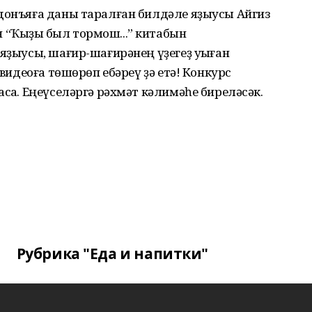
 донъяға даны таралған билдәле яҙыусы Айгиз
“Ҡыҙыҡ был тормош...” китабын
яҙыусы, шағир-шағирәнең үҙегеҙ уҡыған
 видеоға төшөрөп ебәреү ҙә етә! Конкурс
саҡ. Еңеүселәргә рәхмәт кәлимәһе биреләсәк.
Рубрика "Еда и напитки"