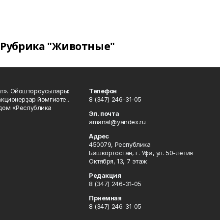
Рубрика "Животные"
ат». Ойоштороусылары:
Телефон
кционерҙар йәмғиәте..
8 (347) 246-31-05
 дом «Республика
Эл. почта
amanat@yandex.ru
Адрес
450079, Республика
Башкортостан, г. Уфа, ул. 50-летия
Октября, 13, 7 этаж
Редакция
8 (347) 246-31-05
Приемная
8 (347) 246-31-05