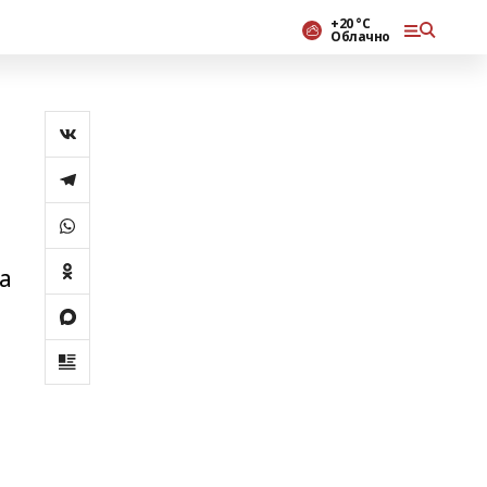
+20 °С
Облачно
а