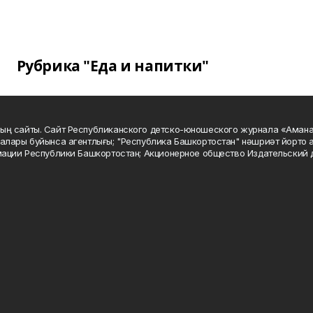
Рубрика "Еда и напитки"
ың сайты. Сайт Республиканского детско-юношеского журнала «Аман
алары буйынса агентлығы; "Республика Башкортостан" нәшриәт йорто а
мации Республики Башкортостан; Акционерное общество Издательский