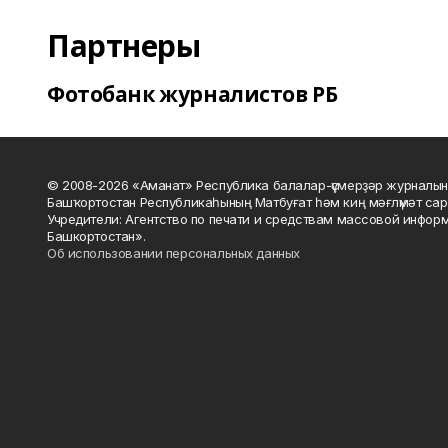
Партнеры
Фотобанк журналистов РБ
© 2008-2026 «Аманат» Республика балалар-үҫмерҙәр журналын
Башҡортостан Республикаһының Матбуғат һәм киң мәғлүмәт сар
Учредители: Агентство по печати и средствам массовой инфор
Башкортостан».
Об использовании персональных данных