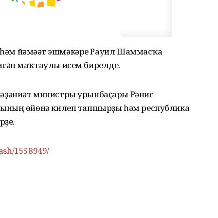
т һәм йәмәғәт эшмәкәре Рауил Шаммасҡа
гән маҡтаулы исем бирелде.
әҙәниәт министры урынбаҫары Рәнис
ының өйөнә килеп тапшырҙы һәм республика
рҙе.
ash/1558949/