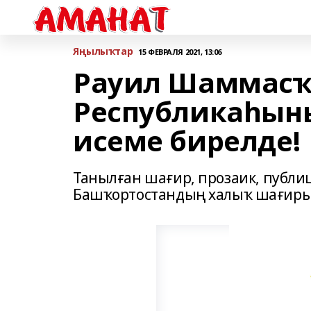
Яңылыҡтар
15 ФЕВРАЛЯ 2021, 13:06
Рауил Шаммасҡ
Республикаһын
исеме бирелде!
Танылған шағир, прозаик, публ
Башҡортостандың халыҡ шағиры 