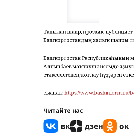
Танылған шағир, прозаик, публицис
Башҡортостандың халыҡ шағиры ти
Башҡортостан Республикаһының м
Алтынбаев маҡтаулы исемде яҙыус
етәкселегенең ҡотлау һүҙҙәрен етке
сығанаҡ:
https://www.bashinform.ru/b
Читайте нас