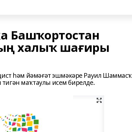
а Башҡортостан
ың халыҡ шағиры
ицист һәм йәмәғәт эшмәкәре Рауил Шаммасҡ
тигән маҡтаулы исем бирелде.