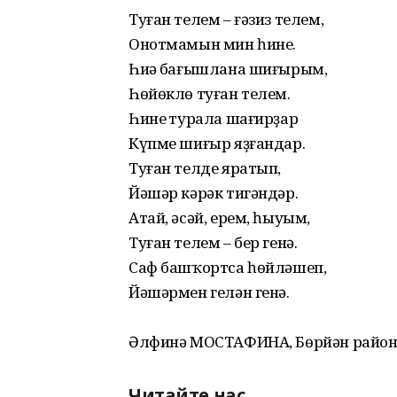
Туған телем – ғәзиз телем,
Онотмамын мин һине.
Һиңә бағышлана шиғырым,
Һөйөклө туған телем.
Һинең турала шағирҙар
Күпме шиғыр яҙғандар.
Туған телде яратып,
Йәшәр кәрәк тигәндәр.
Атай, әсәй, ерем, һыуым,
Туған телем – бер генә.
Саф башҡортса һөйләшеп,
Йәшәрмен гелән генә.
Әлфинә МОСТАФИНА, Бөрйән район
Читайте нас