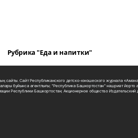
Рубрика "Еда и напитки"
ың сайты. Сайт Республиканского детско-юношеского журнала «Аман
алары буйынса агентлығы; "Республика Башкортостан" нәшриәт йорто а
мации Республики Башкортостан; Акционерное общество Издательский