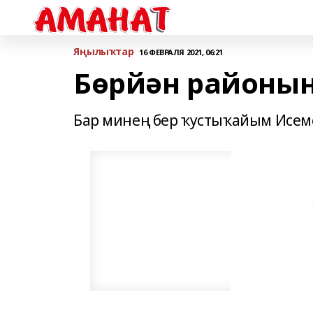
Яңылыҡтар
16 ФЕВРАЛЯ 2021, 06:21
Бөрйән районы
Бар минең бер ҡустыҡайым Исеме