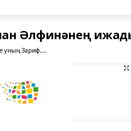
нан Әлфинәнең ижад
 уның Зариф....