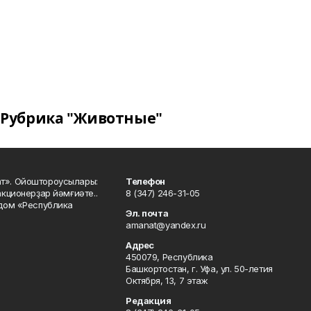
Рубрика "Животные"
ат». Ойоштороусылары:
Телефон
кционерҙар йәмғиәте..
8 (347) 246-31-05
 дом «Республика
Эл. почта
amanat@yandex.ru
Адрес
450079, Республика
Башкортостан, г. Уфа, ул. 50-летия
Октября, 13, 7 этаж
Редакция