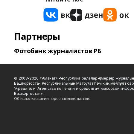
Партнеры
Фотобанк журналистов РБ
© 2008-2026 «Аманат» Республика балалар-үҫмерҙәр журналын
Башҡортостан Республикаһының Матбуғат һәм киң мәғлүмәт сар
Учредители: Агентство по печати и средствам массовой инфор
Башкортостан».
Об использовании персональных данных