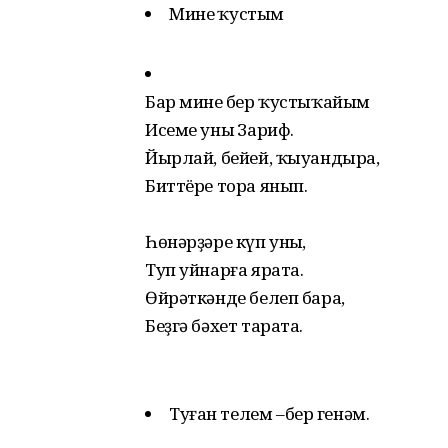
Минең ҡустым
Бар минең бер ҡустыҡайым
Исеме уның Зариф.
Йырлай, бейей, ҡыуандыра,
Биттёре тора янып.
Һөнәрҙәре күп уның,
Туп уйнарға ярата.
Өйрәткәнде белеп бара,
Беҙгә бәхет тарата.
Туған телем –бер генәм.