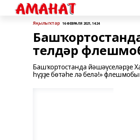
Яңылыҡтар
16 ФЕВРАЛЯ 2021, 14:24
Башҡортостанда
телдәр флешмо
Башҡортостанда йәшәүселәрҙе Ха
һүҙҙе бөтәһе лә белә!» флешмоб