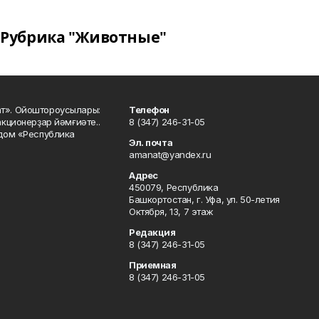
Рубрика "Животные"
ат». Ойоштороусылары:
Телефон
кционерҙар йәмғиәте..
8 (347) 246-31-05
 дом «Республика
Эл. почта
amanat@yandex.ru
Адрес
450079, Республика
Башкортостан, г. Уфа, ул. 50-летия
Октября, 13, 7 этаж
Редакция
8 (347) 246-31-05
Приемная
8 (347) 246-31-05