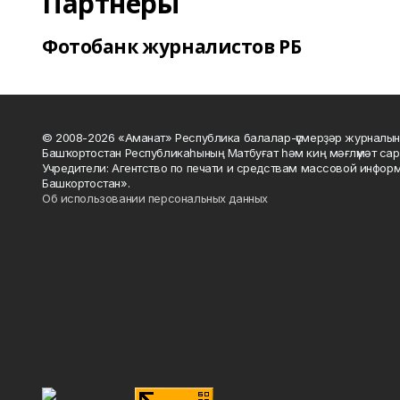
Партнеры
Фотобанк журналистов РБ
© 2008-2026 «Аманат» Республика балалар-үҫмерҙәр журналын
Башҡортостан Республикаһының Матбуғат һәм киң мәғлүмәт сар
Учредители: Агентство по печати и средствам массовой инфор
Башкортостан».
Об использовании персональных данных