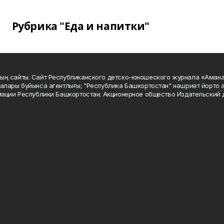
Рубрика "Еда и напитки"
ың сайты. Сайт Республиканского детско-юношеского журнала «Аман
алары буйынса агентлығы; "Республика Башкортостан" нәшриәт йорто а
мации Республики Башкортостан; Акционерное общество Издательский