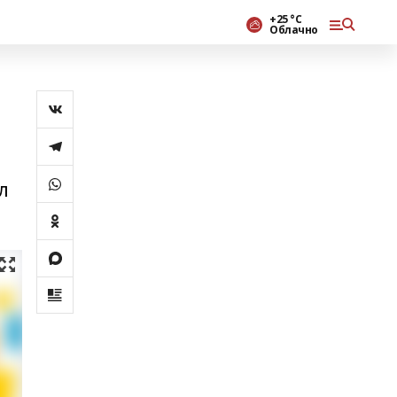
+25 °С
Облачно
л