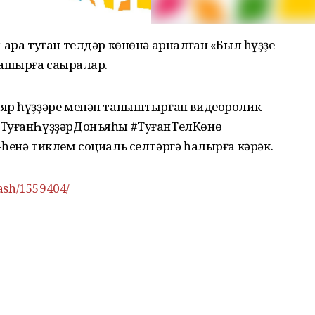
-ара туған телдәр көнөнә арналған «Был һүҙҙе
ашырға саҡыралар.
ляр һүҙҙәре менән таныштырған видеоролик
#ТуғанҺүҙҙәрДонъяһы #ТуғанТелКөнө
һенә тиклем социаль селтәргә һалырға кәрәк.
ash/1559404/