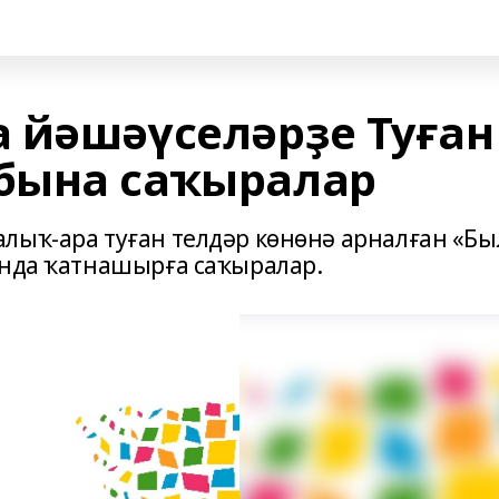
 йәшәүселәрҙе Туған
бына саҡыралар
лыҡ-ара туған телдәр көнөнә арналған «Бы
ында ҡатнашырға саҡыралар.