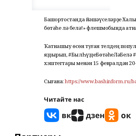
Башҡортостанда йәшәүселәрҙе Халыҡ
бөтәһе лә белә!» флешмобында ҡатн
Ҡатнашыу өсөн туған телдең попу
яҙҙырып, #БылҺүҙҙеБөтәһеЛәБелә 
хэштегтары менән 15 февралдән 20-
Сығанаҡ:
https://www.bashinform.ru/b
Читайте нас