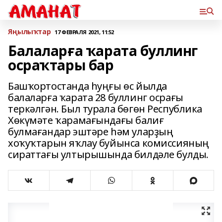
Яңылыҡтар
17 ФЕВРАЛЯ 2021, 11:52
Балаларға ҡарата буллинг
осраҡтары бар
Башҡортостанда һуңғы өс йылда
балаларға ҡарата 28 буллинг осрағы
теркәлгән. Был турала бөгөн Республика
Хөкүмәте ҡарамағындағы балиғ
булмағандар эштәре һәм уларҙың
хоҡуҡтарын яҡлау буйынса комиссияның
сираттағы ултырышында билдәле булды.