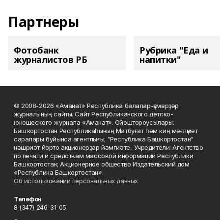
Партнеры
Фотобанк
Рубрика "Еда и
журналистов РБ
напитки"
© 2008-2026 «Аманат» Республика балалар-үҫмерҙәр
журналының сайты. Сайт Республиканского детско-
юношеского журнала «Аманат». Ойоштороусылары:
Башҡортостан Республикаһының Матбуғат һәм киң мәғлүмәт
саралары буйынса агентлығы; "Республика Башкортостан"
нәшриәт йорто акционерҙар йәмғиәте.. Учредители: Агентство
по печати и средствам массовой информации Республики
Башкортостан; Акционерное общество Издательский дом
«Республика Башкортостан».
Об использовании персональных данных
Телефон
8 (347) 246-31-05