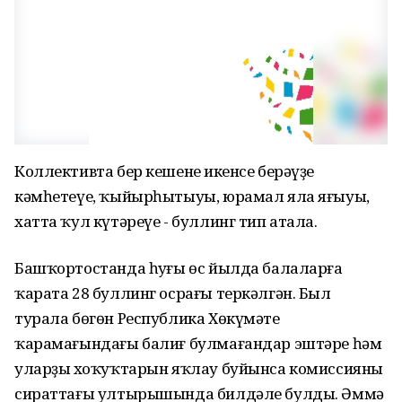
Коллективта бер кешенең икенсе берәүҙе
кәмһетеүе, ҡыйырһытыуы, юрамал яла яғыуы,
хатта ҡул күтәреүе - буллинг тип атала.
Башҡортостанда һуңғы өс йылда балаларға
ҡарата 28 буллинг осрағы теркәлгән. Был
турала бөгөн Республика Хөкүмәте
ҡарамағындағы балиғ булмағандар эштәре һәм
уларҙың хоҡуҡтарын яҡлау буйынса комиссияның
сираттағы ултырышында билдәле булды. Әммә