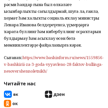
рәсми һандар ғына был өлкәләге
ысынбарлыҡты сағылдырмай, шуға ла, ғаилә,
хеҙмәт һәм халыҡты социаль яҡлау министры
Ленара Иванова белдереүенсә, үҫмерҙәргә
ҡарата буллинг һәм кибербуллинг осраҡтарын
булдырмау һәм асыҡлау өсөн бөтә
мөмкинлектәрҙе файҙаланырға кәрәк.
Сығанаҡ:
https://www.bashinform.ru/news/1559856-
v-bashkirii-za-3-goda-vyyavleno-28-faktov-bullinga-
nesovershennoletnikh/
Читайте нас