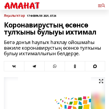
Яңылыҡтар
17 ФЕВРАЛЯ 2021, 07:24
Коронавирустың өсөнсө
тулҡыны булыуы ихтимал
Бөтә донъя һаулыҡ һаҡлау ойошмаһы
вәкиле коронавирустың өсөнсө тулҡыны
булыу ихтималлығын белдерҙе.