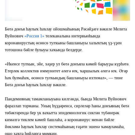
Бөтә донъя һаулыҡ һаҡлау ойошмаһының Рәсәйҙәге вәкиле Мелита
Вуйнович
«Россия 1»
телеканалына интервьюһында
коронавирустың өсөнсө тулҡыны башланыуы халыҡтың үҙ-үҙен
тотошона бәйле булыуы хаҡында белдерҙе.
«Икенсе тулҡын, эйе, хәҙер ул бөтә донъяла кәмей барыуҙы күрһәтә.
Етерлек коллектив иммунитет әлегә юҡ, ҡаршылыҡ әлегә юҡ. Әгәр
һаҡ булмаһаҡ, өсөнсө тулҡындың башланыуы ихтимал», — тине
Бөтә донъя һаулыҡ һаҡлау вәкиле.
Пандемияның тамамланыуына килгәндә, бында Мелита Вуйнович
фаразлап торманы. Уның һүҙҙәренсә, сирлеләр һаны донъяның бөтә
төбәктәрендә бер үк ваҡытта эпидемиологик сиктән түбәнерәк
кимәлгә тиклем кәмей башлаһа, ә коронавирус менән бәйле
йөкләмә һаулыҡ һаҡлау системаһының ғәҙәти эшенә ҡамауламаһа,
ошо хаҡта һөйләргә мөмкин.