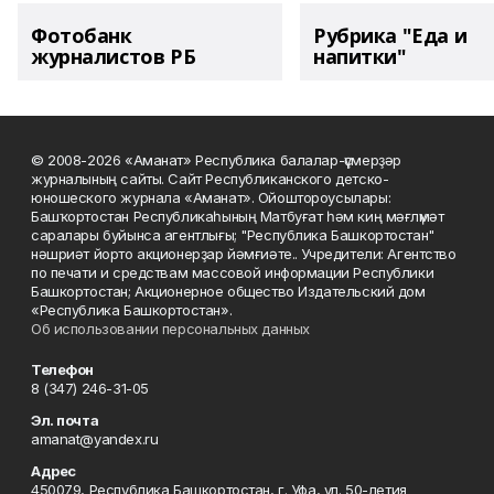
Фотобанк
Рубрика "Еда и
журналистов РБ
напитки"
© 2008-2026 «Аманат» Республика балалар-үҫмерҙәр
журналының сайты. Сайт Республиканского детско-
юношеского журнала «Аманат». Ойоштороусылары:
Башҡортостан Республикаһының Матбуғат һәм киң мәғлүмәт
саралары буйынса агентлығы; "Республика Башкортостан"
нәшриәт йорто акционерҙар йәмғиәте.. Учредители: Агентство
по печати и средствам массовой информации Республики
Башкортостан; Акционерное общество Издательский дом
«Республика Башкортостан».
Об использовании персональных данных
Телефон
8 (347) 246-31-05
Эл. почта
amanat@yandex.ru
Адрес
450079, Республика Башкортостан, г. Уфа, ул. 50-летия