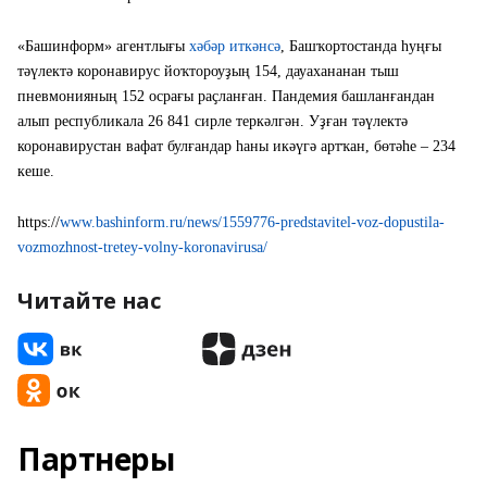
«Башинформ» агентлығы
хәбәр иткәнсә
, Башҡортостанда һуңғы
тәүлектә коронавирус йоҡтороуҙың 154, дауахананан тыш
пневмонияның 152 осрағы раҫланған. Пандемия башланғандан
алып республикала 26 841 сирле теркәлгән. Уҙған тәүлектә
коронавирустан вафат булғандар һаны икәүгә артҡан, бөтәһе – 234
кеше.
https://
www.bashinform.ru/news/1559776-predstavitel-voz-dopustila-
vozmozhnost-tretey-volny-koronavirusa/
Читайте нас
Партнеры