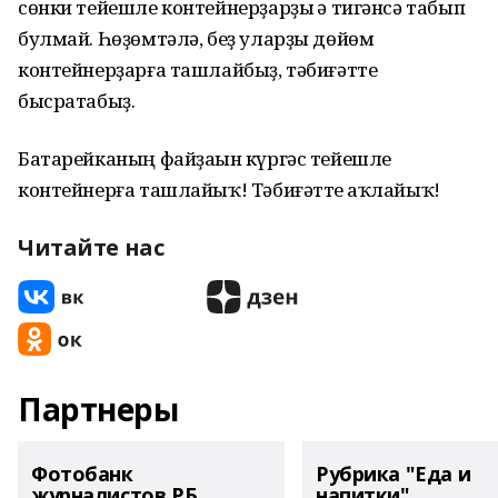
сөнки тейешле контейнерҙарҙы һә тигәнсә табып
булмай. Һөҙөмтәлә, беҙ уларҙы дөйөм
контейнерҙарға ташлайбыҙ, тәбиғәтте
бысратабыҙ.
Батарейканың файҙаһын күргәс тейешле
контейнерға ташлайыҡ! Тәбиғәтте һаҡлайыҡ!
Читайте нас
Партнеры
Фотобанк
Рубрика "Еда и
журналистов РБ
напитки"