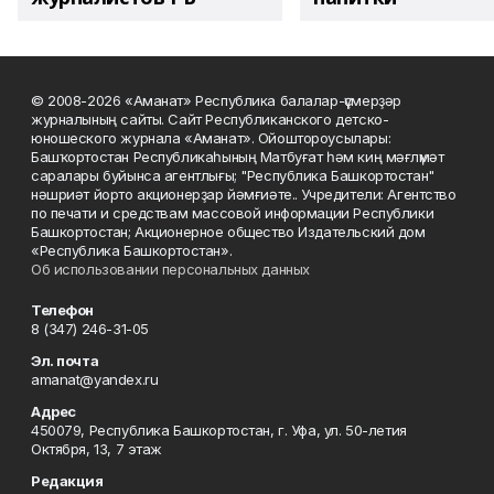
© 2008-2026 «Аманат» Республика балалар-үҫмерҙәр
журналының сайты. Сайт Республиканского детско-
юношеского журнала «Аманат». Ойоштороусылары:
Башҡортостан Республикаһының Матбуғат һәм киң мәғлүмәт
саралары буйынса агентлығы; "Республика Башкортостан"
нәшриәт йорто акционерҙар йәмғиәте.. Учредители: Агентство
по печати и средствам массовой информации Республики
Башкортостан; Акционерное общество Издательский дом
«Республика Башкортостан».
Об использовании персональных данных
Телефон
8 (347) 246-31-05
Эл. почта
amanat@yandex.ru
Адрес
450079, Республика Башкортостан, г. Уфа, ул. 50-летия
Октября, 13, 7 этаж
Редакция