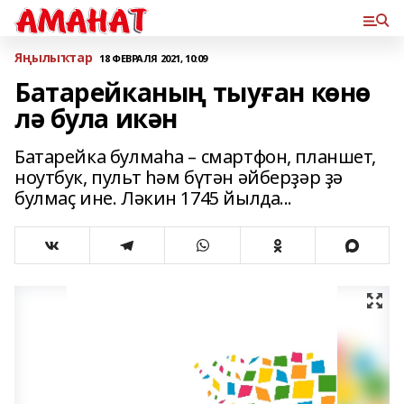
Яңылыҡтар
18 ФЕВРАЛЯ 2021, 10:09
Батарейканың тыуған көнө
лә була икән
Батарейка булмаһа – смартфон, планшет,
ноутбук, пульт һәм бүтән әйберҙәр ҙә
булмаҫ ине. Ләкин 1745 йылда...