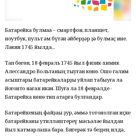
Батарейка булмаһа – смартфон, планшет,
ноутбук, пульт һәм бүтән әйберҙәр ҙә булмаҫ ине.
Ләкин 1745 йылда...
Тап бөгөн, 18 февраль 1745 йыл физик-химик
Алессандро Вольтаның тыуған көнө. Ошо ғалим
асыштары батарейкаларҙы уйлап табыуға ла
йоғонто яһаған икән. Шуға ла 18 февралде -
Батарейка көнө тип атарға булғандар.
Батарейкеның файҙаһы ҙур, әммә тотонолған иҫке
батарейканы утилләштереү мәсьәләһе йылдан
йыл ҡатмарлаша бара. Бигерәк тә беҙҙең илдә,