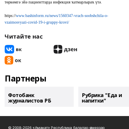
төркөмгә эйә пациенттарҙа инфекция ҡатмарлыраҡ үтә.
https://
www.bashinform.ru/news/1560347-vrach-soobshchila-o-
vzaimosvyazi-covid-19-i-gruppy-krovi/
Читайте нас
Партнеры
Фотобанк
Рубрика "Еда и
журналистов РБ
напитки"
© 2008-2026 «Аманат» Республика балалар-үҫмерҙәр