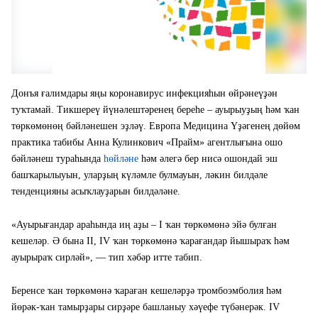
Донъя ғалимдары яңы коронавирус инфекцияһын өйрәнеүҙән
туҡтамай. Тикшереү йүнәлештәренең береһе – ауырыуҙың һәм ҡан
төркөмөнөң бәйләнешен эҙләү. Европа Медицина Үҙәгенең дөйөм
практика табибы Анна Кулинкович «Прайм» агентлығына ошо
бәйләнеш тураһында
һөйләне
һәм әлегә бер нисә ошондай эш
башҡарылыуын, уларҙың күләмле булмауын, ләкин билдәле
тенденцияны асыҡлауҙарын билдәләне.
«Ауырығандар араһында иң аҙы – I ҡан төркөмөнә эйә булған
кешеләр. Ә бына II, IV ҡан төркөмөнә ҡарағандар йышыраҡ һәм
ауырыраҡ сирләй», — тип хәбәр итте табип.
Беренсе ҡан төркөмөнә ҡараған кешеләрҙә тромбоэмболия һәм
йөрәк-ҡан тамырҙары сирҙәре башланыу хәүефе түбәнерәк. IV