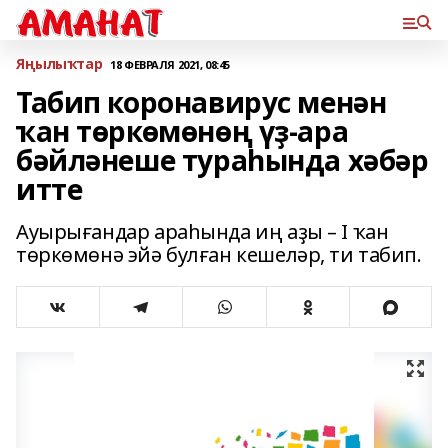
Яңылыҡтар
18 ФЕВРАЛЯ 2021, 08:45
Табип коронавирус менән
ҡан төркөмөнөң үҙ-ара
бәйләнеше тураһында хәбәр
итте
Ауырығандар араһында иң аҙы – I ҡан
төркөмөнә эйә булған кешеләр, ти табип.