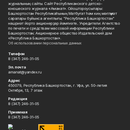
журналының сайты. Сайт Республиканского детско-
юношеского журнала «Аманат». Ойоштороусылары:
Башҡортостан Республикаһының Матбуғат һәм киң мәғлүмәт
саралары буйынса агентлығы; "Республика Башкортостан"
нәшриәт йорто акционерҙар йәмғиәте.. Учредители: Агентство
по печати и средствам массовой информации Республики
Башкортостан; Акционерное общество Издательский дом
«Республика Башкортостан».
Об использовании персональных данных
Телефон
8 (347) 246-31-05
Эл. почта
amanat@yandex.ru
Адрес
450079, Республика Башкортостан, г. Уфа, ул. 50-летия
Октября, 13, 7 этаж
Редакция
8 (347) 246-31-05
Приемная
8 (347) 246-31-05