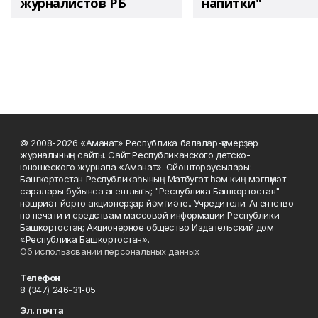
журналистов РБ
напитки"
© 2008-2026 «Аманат» Республика балалар-үҫмерҙәр
журналының сайты. Сайт Республиканского детско-
юношеского журнала «Аманат». Ойоштороусылары:
Башҡортостан Республикаһының Матбуғат һәм киң мәғлүмәт
саралары буйынса агентлығы; "Республика Башкортостан"
нәшриәт йорто акционерҙар йәмғиәте.. Учредители: Агентство
по печати и средствам массовой информации Республики
Башкортостан; Акционерное общество Издательский дом
«Республика Башкортостан».
Об использовании персональных данных
Телефон
8 (347) 246-31-05
Эл. почта