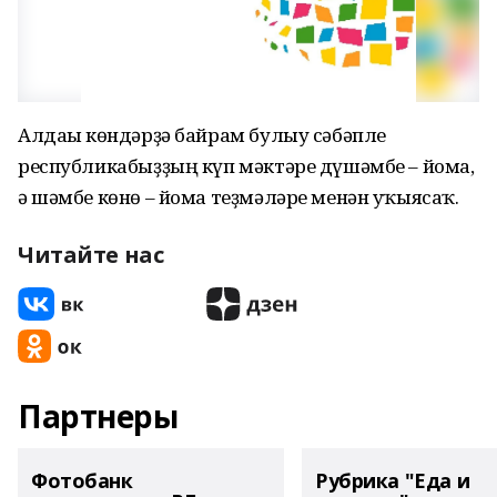
Алдағы көндәрҙә байрам булыу сәбәпле
республикабыҙҙың күп мәктәре дүшәмбе – йома,
ә шәмбе көнө – йома теҙмәләре менән уҡыясаҡ.
Читайте нас
Партнеры
Фотобанк
Рубрика "Еда и