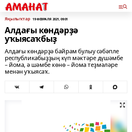
Яңылыҡтар
19 ФЕВРАЛЯ 2021, 09:01
Алдағы көндәрҙә
уҡыясаҡбыҙ
Алдағы көндәрҙә байрам булыу сәбәпле
республикабыҙҙың күп мәктәре дүшәмбе
– йома, ә шәмбе көнө – йома теҙмәләре
менән уҡыясаҡ.