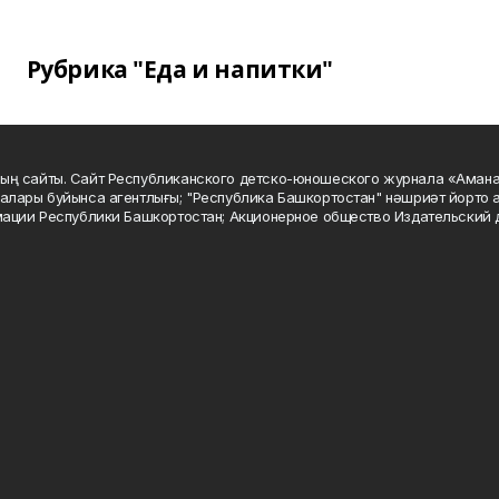
Рубрика "Еда и напитки"
ың сайты. Сайт Республиканского детско-юношеского журнала «Аман
алары буйынса агентлығы; "Республика Башкортостан" нәшриәт йорто а
мации Республики Башкортостан; Акционерное общество Издательский