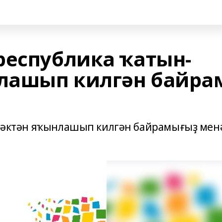
республика ҡатын-
лашып килгән байра
йөрәктән яҡынлашып килгән байрамығыҙ мен