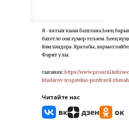
Яҙ - ҡатын ҡыҙҙан башлана.Һеҙҙең ба
бәхетле оҙон ғүмер теләем. Һеҙҙең күң
йәмләндерә. Яратабыҙ, хөрмәтләйбеҙ, ҡ
Фәрит улы.
сығанаҡ:
https://www.proural.info/s
khabirov-trogatelno-pozdravil-zhensh
Читайте нас