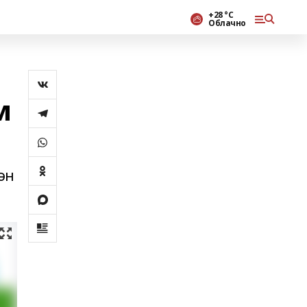
+28 °С
Облачно
м
ән