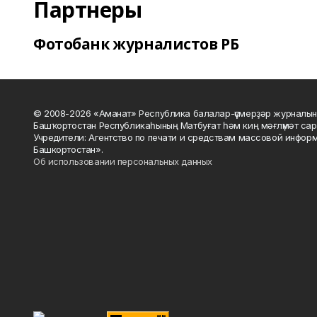
Партнеры
Фотобанк журналистов РБ
© 2008-2026 «Аманат» Республика балалар-үҫмерҙәр журналын
Башҡортостан Республикаһының Матбуғат һәм киң мәғлүмәт сар
Учредители: Агентство по печати и средствам массовой инфор
Башкортостан».
Об использовании персональных данных