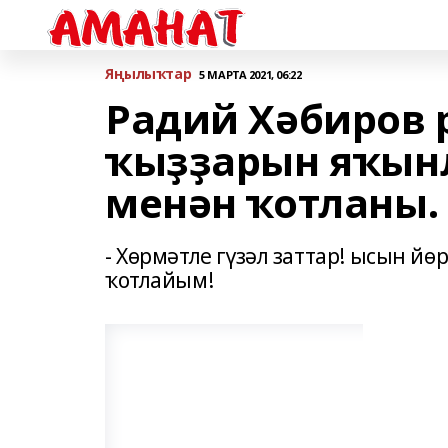
Яңылыҡтар
5 МАРТА 2021, 06:22
Радий Хәбиров 
ҡыҙҙарын яҡын
менән ҡотланы.
- Хөрмәтле гүзәл заттар! ысын 
ҡотлайым!