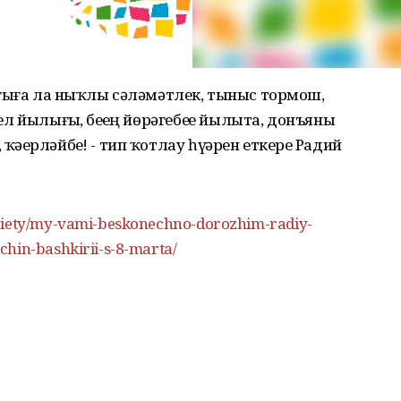
рығыҙға ла ныҡлы сәләмәтлек, тыныс тормош,
ел йылығыҙ, беҙҙең йөрәгебеҙҙе йылыта, донъяны
әҙерләйбеҙ! - тип ҡотлау һүҙҙәрен еткерҙе Радий
ociety/my-vami-beskonechno-dorozhim-radiy-
chin-bashkirii-s-8-marta/