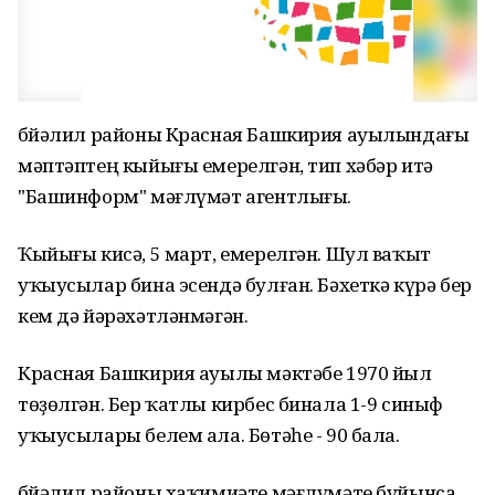
Әбйәлил районы Красная Башкирия ауылындағы
мәптәптең кыйығы емерелгән, тип хәбәр итә
"Башинформ" мәғлүмәт агентлығы.
Ҡыйығы кисә, 5 март, емерелгән. Шул ваҡыт
уҡыусылар бина эсендә булған. Бәхеткә күрә бер
кем дә йәрәхәтләнмәгән.
Красная Башкирия ауылы мәктәбе 1970 йыл
төҙөлгән. Бер ҡатлы кирбес бинала 1-9 синыф
уҡыусылары белем ала. Бөтәһе - 90 бала.
Әбйәлил районы хаҡимиәте мәғлүмәте буйынса