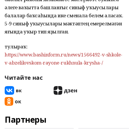
әлеге ваҡытта башланғыс синыф уҡыусылары
балалар баҡсаһында ике сменала белем аласаҡ.
5-9 синыф уҡыусылары мәктәптең емерелмәгән
яғында уҡыр тип яҙылған.
тулыраҡ:
https://www.bashinform.ru/news/1566492-v-shkole-
v-abzelilovskom-rayone-rukhnula-krysha-/
Читайте нас
Партнеры