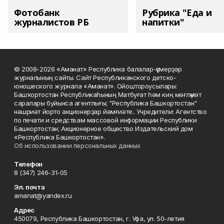
Фотобанк
Рубрика "Еда и
журналистов РБ
напитки"
© 2008-2026 «Аманат» Республика балалар-үҫмерҙәр
журналының сайты. Сайт Республиканского детско-
юношеского журнала «Аманат». Ойоштороусылары:
Башҡортостан Республикаһының Матбуғат һәм киң мәғлүмәт
саралары буйынса агентлығы; "Республика Башкортостан"
нәшриәт йорто акционерҙар йәмғиәте.. Учредители: Агентство
по печати и средствам массовой информации Республики
Башкортостан; Акционерное общество Издательский дом
«Республика Башкортостан».
Об использовании персональных данных
Телефон
8 (347) 246-31-05
Эл. почта
amanat@yandex.ru
Адрес
450079, Республика Башкортостан, г. Уфа, ул. 50-летия