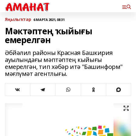
Яңылыҡтар
6 МАРТА 2021, 08:31
Мәктәптең ҡыйығы
емерелгән
Әбйәлил районы Красная Башкирия
ауылындағы мәптәптең кыйығы
емерелгән, тип хәбәр итә "Башинформ"
мәғлүмәт агентлығы.