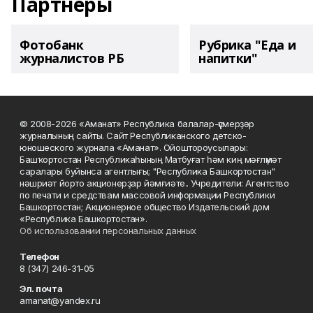
Партнеры
Фотобанк
Рубрика "Еда и
журналистов РБ
напитки"
© 2008-2026 «Аманат» Республика балалар-үҫмерҙәр
журналының сайты. Сайт Республиканского детско-
юношеского журнала «Аманат». Ойоштороусылары:
Башҡортостан Республикаһының Матбуғат һәм киң мәғлүмәт
саралары буйынса агентлығы; "Республика Башкортостан"
нәшриәт йорто акционерҙар йәмғиәте.. Учредители: Агентство
по печати и средствам массовой информации Республики
Башкортостан; Акционерное общество Издательский дом
«Республика Башкортостан».
Об использовании персональных данных
Телефон
8 (347) 246-31-05
Эл. почта
amanat@yandex.ru