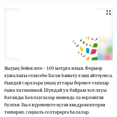
Яҙыуҙың бейеклеге – 100 метрға яҡын. Фермер
хужалығы етәксеһе Хәсән Һиҙиәтуллин әйтеүенсә,
бындай сараларҙа уның аттары беренсе тапҡыр
ғына ҡатнашмай. Шундай уҡ байрам ҡотлауы
Ватанды һаҡлаусылар көнөндә лә әҙерләнгән
булған. Был күренеште өҫтән квадрокоптерҙан
төшөрөп, социаль селтәрҙәргә һалалар.