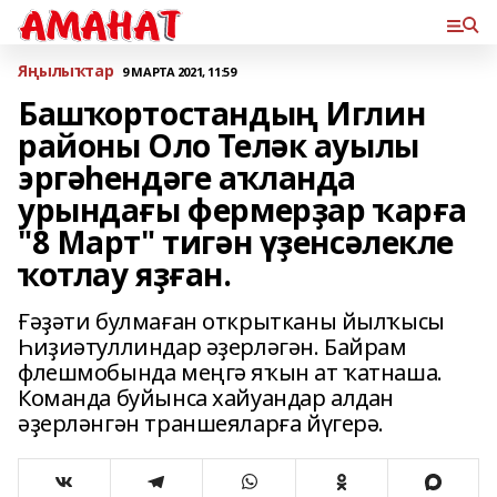
Яңылыҡтар
9 МАРТА 2021, 11:59
Башҡортостандың Иглин
районы Оло Теләк ауылы
эргәһендәге аҡланда
урындағы фермерҙар ҡарға
"8 Март" тигән үҙенсәлекле
ҡотлау яҙған.
Ғәҙәти булмаған открытканы йылҡысы
Һиҙиәтуллиндар әҙерләгән. Байрам
флешмобында меңгә яҡын ат ҡатнаша.
Команда буйынса хайуандар алдан
әҙерләнгән траншеяларға йүгерә.