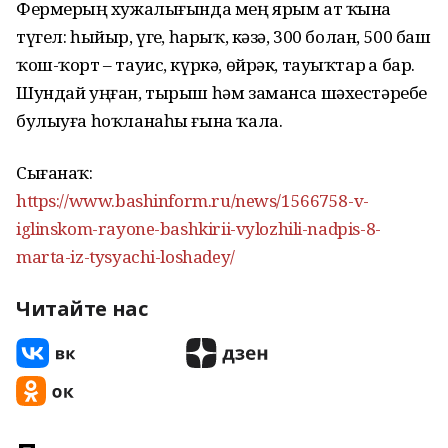
Фермерҙың хужалығында мең ярым ат ҡына
түгел: һыйыр, үгеҙ, һарыҡ, кәзә, 300 болан, 500 баш
ҡош-ҡорт – тауис, күркә, өйрәк, тауыҡтар ҙа бар.
Шундай уңған, тырыш һәм заманса шәхестәребеҙ
булыуға һоҡланаһы ғына ҡала.
Сығанаҡ:
https://www.bashinform.ru/news/1566758-v-
iglinskom-rayone-bashkirii-vylozhili-nadpis-8-
marta-iz-tysyachi-loshadey/
Читайте нас