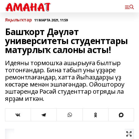
Яңылыҡтар
11 МАРТА 2021, 11:59
Башҡорт Дәүләт
университеты студенттары
матурлыҡ салоны асты!
Идеяны тормошҡа ашырыуға былтыр
тотонғандар. Бина табып уны үҙҙәре
ремонтлағандар, хатта йыһаздарҙы үҙ
көстәре менән эшләгәндәр. Ойоштороу
эштәрендә Рәсәй студенттар отряды ла
ярҙам иткән.