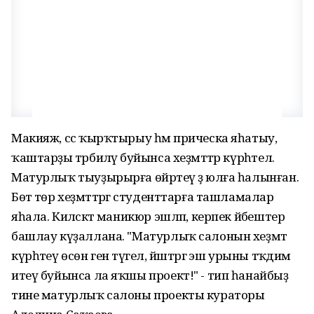
Макияж, сәс ҡырҡтырыу һәм прическа яһатыу,
ҡаштарҙы тәрбиәләү буйынса хеҙмәттәр күрһәтелә.
Матурлыҡ тыуҙырырға өйрәтеү ҙә юлға һалынған.
Бөтә төр хеҙмәттәргә студенттарға ташламалар
яһала. Киләсәктә маникюр эшләп, керпек йәбештерә
башлау күҙаллана. "Матурлыҡ салонын хеҙмәт
күрһәтеү өсөн генә түгел, йәштәргә эш урыны тәҡдим
итеү буйынса ла яҡшы проект!" - тип һанайбыҙ
тине матурлыҡ салоны проекты кураторы