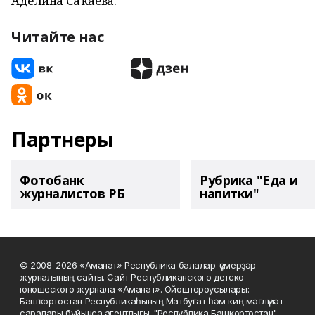
Аделина Саҡаева.
Читайте нас
Партнеры
Фотобанк
Рубрика "Еда и
журналистов РБ
напитки"
© 2008-2026 «Аманат» Республика балалар-үҫмерҙәр
журналының сайты. Сайт Республиканского детско-
юношеского журнала «Аманат». Ойоштороусылары:
Башҡортостан Республикаһының Матбуғат һәм киң мәғлүмәт
саралары буйынса агентлығы; "Республика Башкортостан"