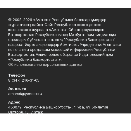
© 2008-2026 «Аманат» Республика балалар-үҫмерҙәр
журналының сайты. Сайт Республиканского детско-
юношеского журнала «Аманат». Ойоштороусылары:
Башҡортостан Республикаһының Матбуғат һәм киң мәғлүмәт
саралары буйынса агентлығы; "Республика Башкортостан"
нәшриәт йорто акционерҙар йәмғиәте.. Учредители: Агентство
по печати и средствам массовой информации Республики
Башкортостан; Акционерное общество Издательский дом
«Республика Башкортостан».
Об использовании персональных данных
Телефон
8 (347) 246-31-05
Эл. почта
amanat@yandex.ru
Адрес
450079, Республика Башкортостан, г. Уфа, ул. 50-летия
Октября, 13, 7 этаж
Редакция
8 (347) 246-31-05