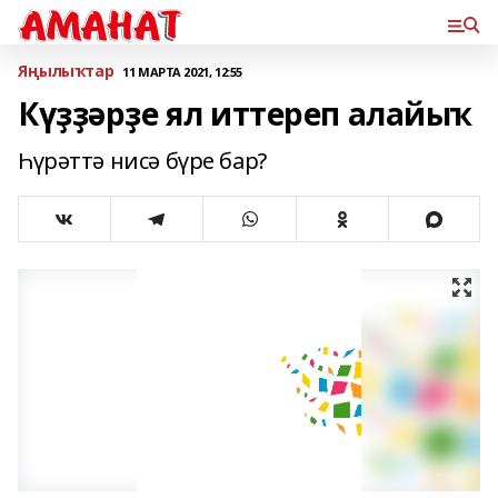
Яңылыҡтар
11 МАРТА 2021, 12:55
Күҙҙәрҙе ял иттереп алайыҡ
Һүрәттә нисә бүре бар?