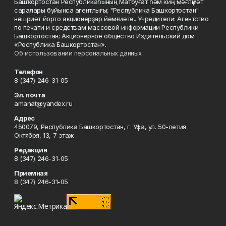
Башҡортостан Республикаһының Матбуғат һәм киң мәғлүмәт
саралары буйынса агентлығы; "Республика Башкортостан"
нәшриәт йорто акционерҙар йәмғиәте.. Учредители: Агентство
по печати и средствам массовой информации Республики
Башкортостан; Акционерное общество Издательский дом
«Республика Башкортостан».
Об использовании персональных данных
Телефон
8 (347) 246-31-05
Эл. почта
amanat@yandex.ru
Адрес
450079, Республика Башкортостан, г. Уфа, ул. 50-летия
Октября, 13, 7 этаж
Редакция
8 (347) 246-31-05
Приемная
8 (347) 246-31-05