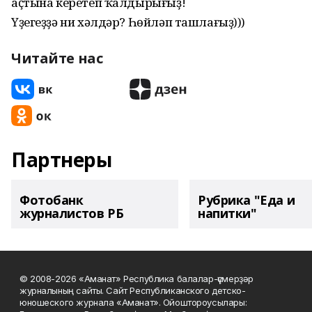
аҫтына керетеп ҡалдырығыҙ!
Үҙегеҙҙә ни хәлдәр? Һөйләп ташлағыҙ)))
Читайте нас
Партнеры
Фотобанк
Рубрика "Еда и
журналистов РБ
напитки"
© 2008-2026 «Аманат» Республика балалар-үҫмерҙәр
журналының сайты. Сайт Республиканского детско-
юношеского журнала «Аманат». Ойоштороусылары: