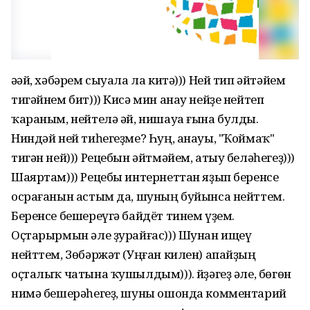
Әәәй, хәбәрем сыуала ла китә))) Ней тип әйтәйем
тигәйнем бит))) Кисә мин анау нейҙе нейтеп
ҡараным, нейтелә әй, нишауа ғына булды.
Ниндәй ней тиһегеҙме? Һуң, анауы, "Ҡоймаҡ"
тигән ней))) Рецебын әйтмәйем, атыу беләһегеҙ)))
Шаяртам))) Рецебы интернеттан яҙып беренсе
осрағанын астым да, шуның буйынса нейттем.
Беренсе бешереүгә байдёт тинем үҙем.
Оҫтарырмын әле ҙурайғас))) Шунан ищеү
нейттем, Зөбәржәт (Уңған килен) апайҙың
оҫталыҡ чатына ҡушылдым))). Әйҙәгеҙ әле, бөгөн
нимә бешерәһегеҙ, шуны ошонда комментарий