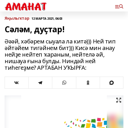
Яңылыҡтар
12 МАРТА 2021, 06:03
Сәләм, дуҫтар!
Әәәй, хәбәрем сыуала ла китә))) Ней тип
әйтәйем тигәйнем бит))) Кисә мин анау
нейҙе нейтеп ҡараным, нейтелә әй,
нишауа ғына булды. Ниндәй ней
тиһегеҙме? АРТАБАН УҠЫРҒА: