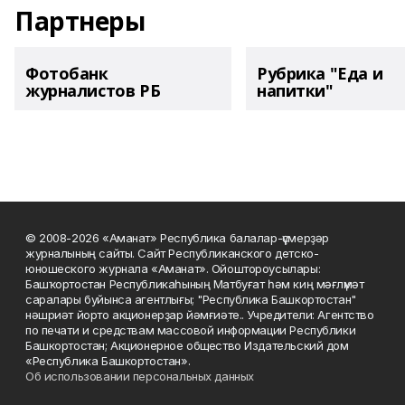
Партнеры
Фотобанк
Рубрика "Еда и
журналистов РБ
напитки"
© 2008-2026 «Аманат» Республика балалар-үҫмерҙәр
журналының сайты. Сайт Республиканского детско-
юношеского журнала «Аманат». Ойоштороусылары:
Башҡортостан Республикаһының Матбуғат һәм киң мәғлүмәт
саралары буйынса агентлығы; "Республика Башкортостан"
нәшриәт йорто акционерҙар йәмғиәте.. Учредители: Агентство
по печати и средствам массовой информации Республики
Башкортостан; Акционерное общество Издательский дом
«Республика Башкортостан».
Об использовании персональных данных