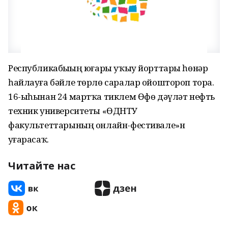
Республикабыҙҙың юғары уҡыу йорттары һөнәр
һайлауға бәйле төрлө саралар ойоштороп тора.
16-ыһынан 24 мартҡа тиклем Өфө дәүләт нефть
техник университеты «ӨДНТУ
факультеттарының онлайн-фестивале»н
уҙғарасаҡ.
Читайте нас