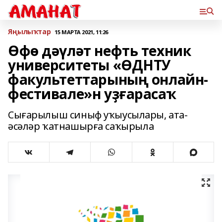
Яңылыҡтар
15 МАРТА 2021, 11:26
Өфө дәүләт нефть техник
университеты «ӨДНТУ
факультеттарының онлайн-
фестивале»н уҙғарасаҡ
Сығарылыш синыф уҡыусылары, ата-
әсәләр ҡатнашырға саҡырыла